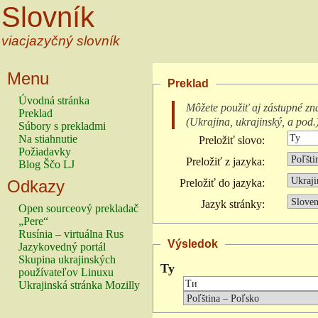
Slovník
viacjazyčný slovník
Menu
Preklad
Úvodná stránka
Môžete použiť aj zástupné zn
Preklad
(
Ukrajina, ukrajinský, a pod.
Súbory s prekladmi
Na stiahnutie
Preložiť slovo:
Požiadavky
Preložiť z jazyka:
Blog Ščo LJ
Odkazy
Preložiť do jazyka:
Jazyk stránky:
Open sourceový prekladač
„Pere“
Rusínia – virtuálna Rus
Výsledok
Jazykovedný portál
Skupina ukrajinských
Ty
používateľov Linuxu
Ukrajinská stránka Mozilly