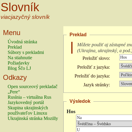
Slovník
viacjazyčný slovník
Menu
Preklad
Úvodná stránka
Môžete použiť aj zástupné zn
Preklad
(
Ukrajina, ukrajinský, a pod.
Súbory s prekladmi
Na stiahnutie
Preložiť slovo:
Požiadavky
Preložiť z jazyka:
Blog Ščo LJ
Odkazy
Preložiť do jazyka:
Jazyk stránky:
Open sourceový prekladač
„Pere“
Rusínia – virtuálna Rus
Výsledok
Jazykovedný portál
Skupina ukrajinských
Hos
používateľov Linuxu
Ukrajinská stránka Mozilly