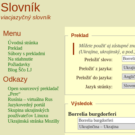
Slovník
viacjazyčný slovník
Menu
Preklad
Úvodná stránka
Môžete použiť aj zástupné zn
Preklad
(
Ukrajina, ukrajinský, a pod.
Súbory s prekladmi
Na stiahnutie
Preložiť slovo:
Požiadavky
Preložiť z jazyka:
Blog Ščo LJ
Odkazy
Preložiť do jazyka:
Jazyk stránky:
Open sourceový prekladač
„Pere“
Rusínia – virtuálna Rus
Výsledok
Jazykovedný portál
Skupina ukrajinských
Borrelia burgdorferi
používateľov Linuxu
Ukrajinská stránka Mozilly