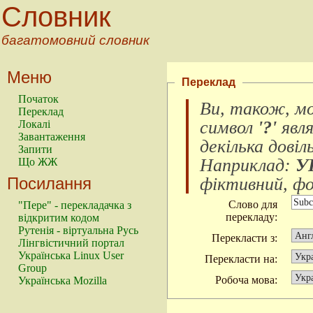
Словник
багатомовний словник
Меню
Переклад
Початок
Ви, також, м
Переклад
символ
'?'
явл
Локалі
Завантаження
декілька довіл
Запити
Наприклад:
У
Що ЖЖ
Посилання
фіктивний, фок
Слово для
"Пере" - перекладачка з
перекладу:
відкритим кодом
Рутенія - віртуальна Русь
Перекласти з:
Лінгвістичний портал
Українська Linux User
Перекласти на:
Group
Робоча мова:
Українська Mozilla