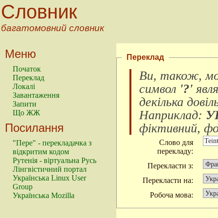
Словник
багатомовний словник
Меню
Переклад
Початок
Ви, також, м
Переклад
символ
'?'
явл
Локалі
Завантаження
декілька довіл
Запити
Наприклад:
У
Що ЖЖ
Посилання
фіктивний, фок
Слово для
"Пере" - перекладачка з
перекладу:
відкритим кодом
Рутенія - віртуальна Русь
Перекласти з:
Лінгвістичний портал
Українська Linux User
Перекласти на:
Group
Робоча мова:
Українська Mozilla