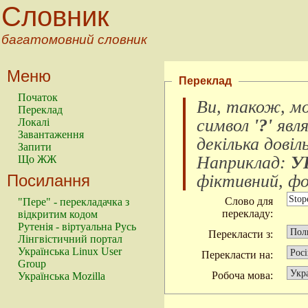
Словник
багатомовний словник
Меню
Переклад
Початок
Ви, також, м
Переклад
символ
'?'
явл
Локалі
Завантаження
декілька довіл
Запити
Наприклад:
У
Що ЖЖ
Посилання
фіктивний, фок
Слово для
"Пере" - перекладачка з
перекладу:
відкритим кодом
Рутенія - віртуальна Русь
Перекласти з:
Лінгвістичний портал
Українська Linux User
Перекласти на:
Group
Робоча мова:
Українська Mozilla