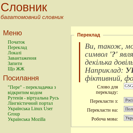
Словник
багатомовний словник
Меню
Переклад
Початок
Ви, також, м
Переклад
символ
'?'
явл
Локалі
Завантаження
декілька довіл
Запити
Наприклад:
У
Що ЖЖ
Посилання
фіктивний, фок
Слово для
"Пере" - перекладачка з
перекладу:
відкритим кодом
Рутенія - віртуальна Русь
Перекласти з:
Лінгвістичний портал
Українська Linux User
Перекласти на:
Group
Робоча мова:
Українська Mozilla