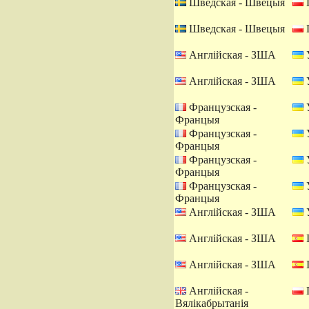
Шведская - Швецыя
П
Шведская - Швецыя
П
Англійская - ЗША
У
Англійская - ЗША
У
Французская -
У
Францыя
Французская -
У
Францыя
Французская -
У
Францыя
Французская -
У
Францыя
Англійская - ЗША
У
Англійская - ЗША
І
Англійская - ЗША
І
Англійская -
П
Вялікабрытанія