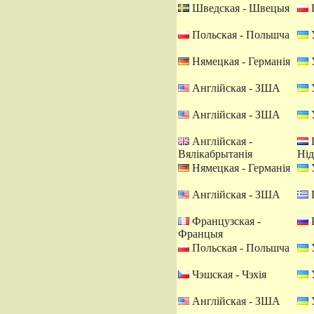
Шведская - Швецыя
П
Польская - Польшча
У
Нямецкая - Германія
У
Англійская - ЗША
У
Англійская - ЗША
У
Англійская -
Г
Вялікабрытанія
Ні
Нямецкая - Германія
У
Англійская - ЗША
Г
Французская -
Р
Францыя
Польская - Польшча
У
Чэшская - Чэхія
У
Англійская - ЗША
У