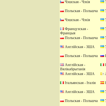
Чэшская - Чэхія
У
Польская - Польшча
У
Чэшская - Чэхія
У
Французская -
У
Францыя
Польская - Польшча
У
Англійская - ЗША
У
Польская - Польшча
Р
Англійская -
І
Вялікабрытанія
Англійская - ЗША
Л
Італьянская - Італія
І
Англійская - ЗША
У
Польская - Польшча
У