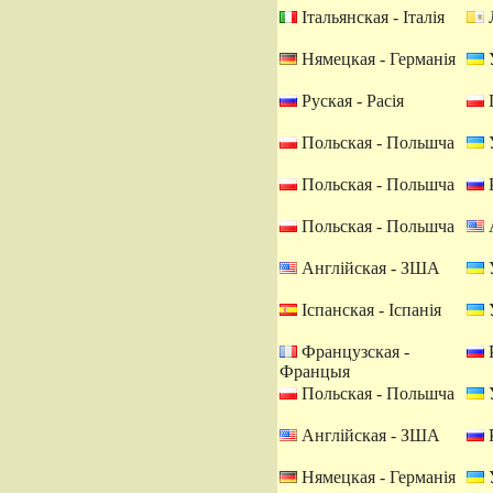
Італьянская - Італія
Л
Нямецкая - Германія
У
Руская - Расія
П
Польская - Польшча
У
Польская - Польшча
Р
Польская - Польшча
Англійская - ЗША
У
Іспанская - Іспанія
У
Французская -
Р
Францыя
Польская - Польшча
У
Англійская - ЗША
Р
Нямецкая - Германія
У