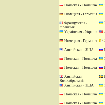
Польская - Польшча
У
Нямецкая - Германія
У
Французская -
У
Францыя
Украінская - Украіна
Нямецкая - Германія
Л
Англійская - ЗША
Р
Польская - Польшча
У
Польская - Польшча
Р
Англійская -
Вялікабрытанія
Англійская - ЗША
У
Польская - Польшча
У
Польская - Польшча
У