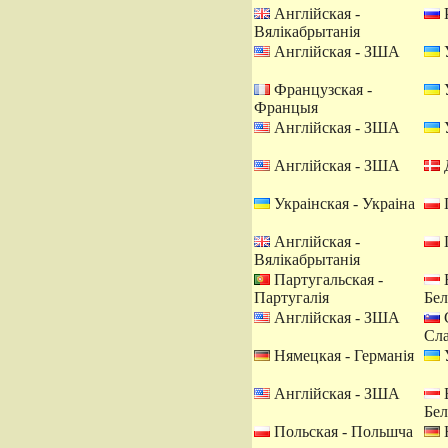
Англійская -
Р
Вялікабрытанія
Англійская - ЗША
У
Французская -
У
Францыя
Англійская - ЗША
У
Англійская - ЗША
Д
Украінская - Украіна
П
Англійская -
П
Вялікабрытанія
Партугальская -
Б
Партугалія
Бел
Англійская - ЗША
С
Сла
Нямецкая - Германія
У
Англійская - ЗША
Б
Бел
Польская - Польшча
Н