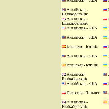
Англійская - ЗША
Р
Англійская -
Р
Вялікабрытанія
Англійская -
П
Вялікабрытанія
Англійская - ЗША
У
Англійская - ЗША
У
Іспанская - Іспанія
Р
Англійская - ЗША
У
Іспанская - Іспанія
У
Англійская -
Вялікабрытанія
Англійская - ЗША
Р
Польская - Польшча
Англійская -
І
Вялікабрытанія