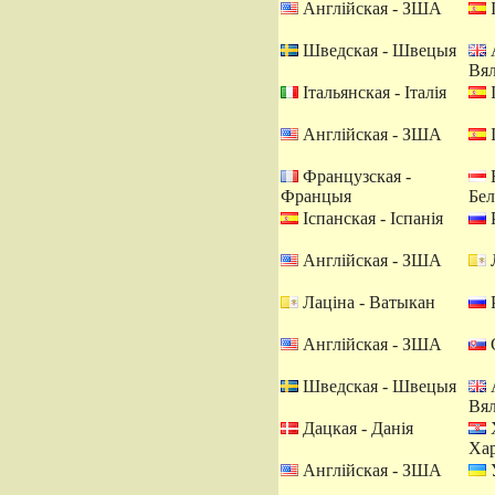
Англійская - ЗША
І
Шведская - Швецыя
А
Вял
Італьянская - Італія
І
Англійская - ЗША
І
Французская -
Б
Францыя
Бел
Іспанская - Іспанія
Р
Англійская - ЗША
Л
Лаціна - Ватыкан
Р
Англійская - ЗША
С
Шведская - Швецыя
А
Вял
Дацкая - Данія
Х
Ха
Англійская - ЗША
У