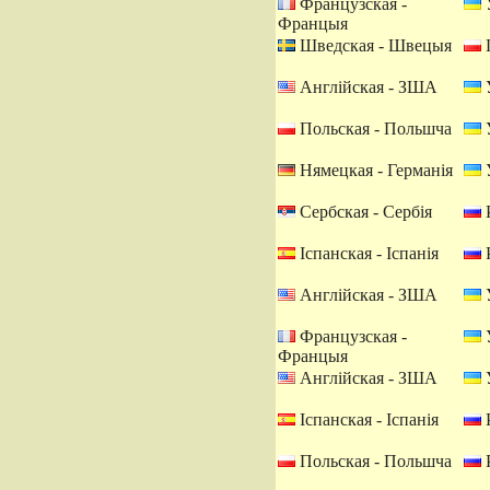
Французская -
У
Францыя
Шведская - Швецыя
П
Англійская - ЗША
У
Польская - Польшча
У
Нямецкая - Германія
У
Сербская - Сербія
Р
Іспанская - Іспанія
Р
Англійская - ЗША
У
Французская -
У
Францыя
Англійская - ЗША
У
Іспанская - Іспанія
Р
Польская - Польшча
Р