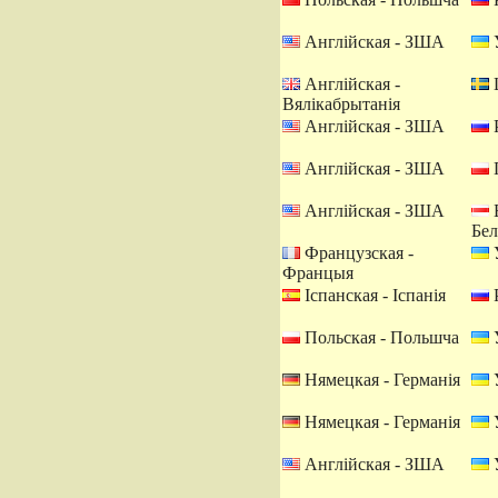
Англійская - ЗША
У
Англійская -
Вялікабрытанія
Англійская - ЗША
Р
Англійская - ЗША
П
Англійская - ЗША
Б
Бел
Французская -
У
Францыя
Іспанская - Іспанія
Р
Польская - Польшча
У
Нямецкая - Германія
У
Нямецкая - Германія
У
Англійская - ЗША
У