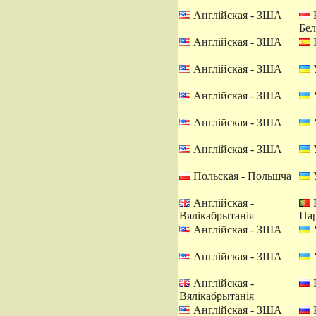
Англійская - ЗША
Б
Бел
Англійская - ЗША
І
Англійская - ЗША
У
Англійская - ЗША
У
Англійская - ЗША
У
Англійская - ЗША
У
Польская - Польшча
У
Англійская -
П
Вялікабрытанія
Пар
Англійская - ЗША
У
Англійская - ЗША
У
Англійская -
Р
Вялікабрытанія
Англійская - ЗША
Р