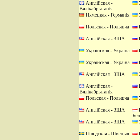
Англійская -
У
Вялікабрытанія
Нямецкая - Германія
У
Польская - Польшча
Р
Англійская - ЗША
Р
Украінская - Украіна
П
Украінская - Украіна
Р
Англійская - ЗША
У
Англійская -
Р
Вялікабрытанія
Польская - Польшча
У
Англійская - ЗША
Б
Бел
Англійская - ЗША
У
Шведская - Швецыя
П