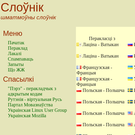
Слоўнік
шматмоўны слоўнік
Меню
Перакласці з
Пачатак
Лаціна - Ватыкан
Р
Пераклад
Лакалі
Лаціна - Ватыкан
Р
Спампаваць
Запыты
Французская -
У
Що ЖЖ
Францыя
Спасылкі
Французская -
У
Францыя
"Пэрэ" - перакладчык з
Польская - Польшча
адкрытым кодам
Рутэнія - віртуальная Русь
Польская - Польшча
Партал Мовазнаўства
Украінская Linux User Group
Польская - Польшча
Украінская Mozilla
Польская - Польшча