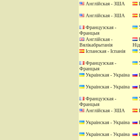
Англійская - ЗША
І
Англійская - ЗША
І
Французская -
У
Францыя
Англійская -
Г
Вялікабрытанія
Ні
Іспанская - Іспанія
У
Французская -
У
Францыя
Украінская - Украіна
Р
Украінская - Украіна
Р
Французская -
У
Францыя
Англійская - ЗША
І
Украінская - Украіна
Р
Украінская - Украіна
Р