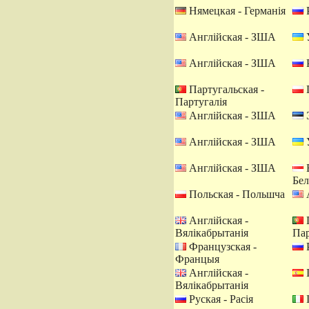
Нямецкая - Германія
Р
Англійская - ЗША
У
Англійская - ЗША
Р
Партугальская -
П
Партугалія
Англійская - ЗША
Э
Англійская - ЗША
У
Англійская - ЗША
Б
Бел
Польская - Польшча
Англійская -
П
Вялікабрытанія
Пар
Французская -
Р
Францыя
Англійская -
І
Вялікабрытанія
Руская - Расія
І