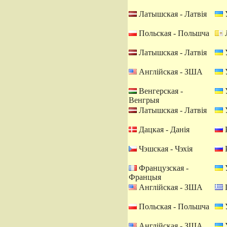
Латышская - Латвія
У
Польская - Польшча
Л
Латышская - Латвія
У
Англійская - ЗША
У
Венгерская -
У
Венгрыя
Латышская - Латвія
У
Дацкая - Данія
Р
Чэшская - Чэхія
Р
Французская -
У
Францыя
Англійская - ЗША
Г
Польская - Польшча
У
Англійская - ЗША
У