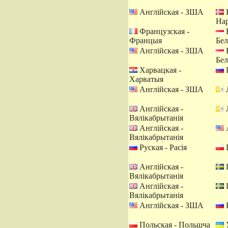
Англійская - ЗША
Н
Нар
Французская -
Б
Францыя
Бел
Англійская - ЗША
Б
Бел
Харвацкая -
Р
Харватыя
Англійская - ЗША
Л
Англійская -
Л
Вялікабрытанія
Англійская -
Вялікабрытанія
Руская - Расія
П
Англійская -
Вялікабрытанія
Англійская -
Вялікабрытанія
Англійская - ЗША
Р
Польская - Польшча
У