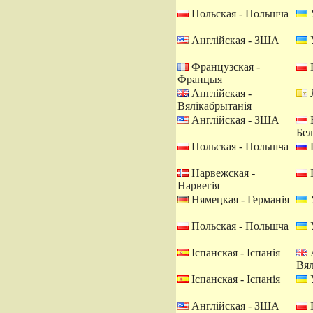
Польская - Польшча
У
Англійская - ЗША
У
Французская -
П
Францыя
Англійская -
Л
Вялікабрытанія
Англійская - ЗША
Б
Бел
Польская - Польшча
Р
Нарвежская -
П
Нарвегія
Нямецкая - Германія
У
Польская - Польшча
У
Іспанская - Іспанія
А
Вял
Іспанская - Іспанія
У
Англійская - ЗША
П