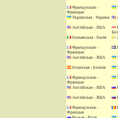
Французская -
У
Францыя
Украінская - Украіна
Англійская - ЗША
Б
Бел
Італьянская - Італія
Л
Французская -
І
Францыя
Англійская - ЗША
У
Іспанская - Іспанія
У
Французская -
У
Францыя
Англійская - ЗША
Р
Англійская - ЗША
Р
Французская -
Р
Францыя
Руская - Расія
У