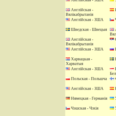
Англійская -
І
Вялікабрытанія
Англійская - ЗША
Ч
Шведская - Швецыя
А
Вял
Англійская -
С
Вялікабрытанія
Англійская - ЗША
Р
Харвацкая -
Харватыя
Англійская - ЗША
Б
Бел
Польская - Польшча
Ф
Англійская - ЗША
І
Нямецкая - Германія
У
Чэшская - Чэхія
У