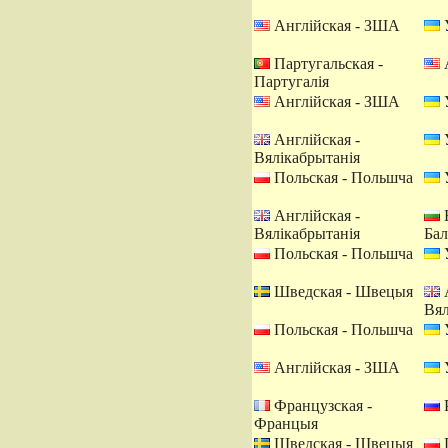
Англійская - ЗША
У
Партугальская -
Партугалія
Англійская - ЗША
У
Англійская -
У
Вялікабрытанія
Польская - Польшча
У
Англійская -
Б
Вялікабрытанія
Бал
Польская - Польшча
У
Шведская - Швецыя
А
Вял
Польская - Польшча
У
Англійская - ЗША
У
Французская -
Р
Францыя
Шведская - Швецыя
П