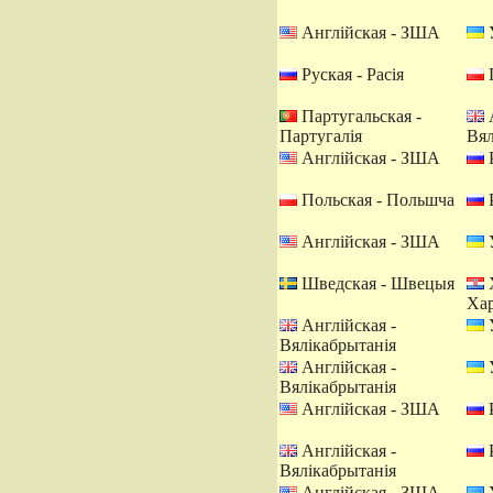
Англійская - ЗША
У
Руская - Расія
П
Партугальская -
А
Партугалія
Вял
Англійская - ЗША
Р
Польская - Польшча
Р
Англійская - ЗША
У
Шведская - Швецыя
Х
Ха
Англійская -
У
Вялікабрытанія
Англійская -
У
Вялікабрытанія
Англійская - ЗША
Р
Англійская -
Р
Вялікабрытанія
Англійская - ЗША
У