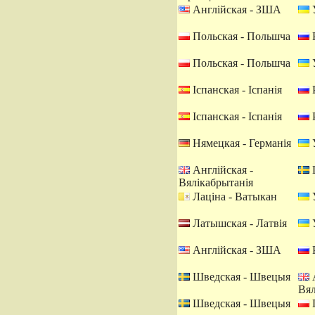
Англійская - ЗША
У
Польская - Польшча
Р
Польская - Польшча
У
Іспанская - Іспанія
Р
Іспанская - Іспанія
Р
Нямецкая - Германія
У
Англійская -
Вялікабрытанія
Лаціна - Ватыкан
У
Латышская - Латвія
У
Англійская - ЗША
Р
Шведская - Швецыя
А
Вял
Шведская - Швецыя
П