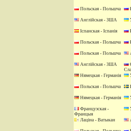
Польская - Польшча
Р
Англійская - ЗША
У
Іспанская - Іспанія
Р
Польская - Польшча
Р
Польская - Польшча
Англійская - ЗША
С
Сла
Нямецкая - Германія
У
Польская - Польшча
Нямецкая - Германія
У
Французская -
У
Францыя
Лаціна - Ватыкан
Польская - Польшча
Р