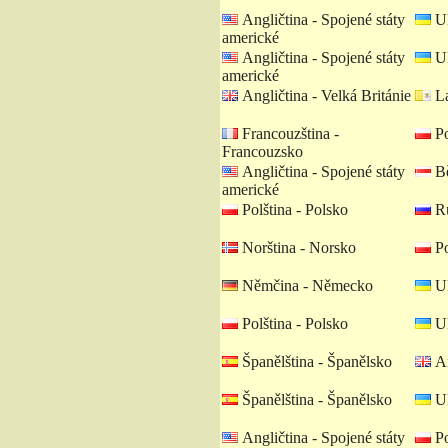
Angličtina - Spojené státy
Uk
americké
Angličtina - Spojené státy
Uk
americké
Angličtina - Velká Británie
La
Francouzština -
Po
Francouzsko
Angličtina - Spojené státy
Bě
americké
Polština - Polsko
Ru
Norština - Norsko
Po
Němčina - Německo
Uk
Polština - Polsko
Uk
Španělština - Španělsko
An
Španělština - Španělsko
Uk
Angličtina - Spojené státy
Po