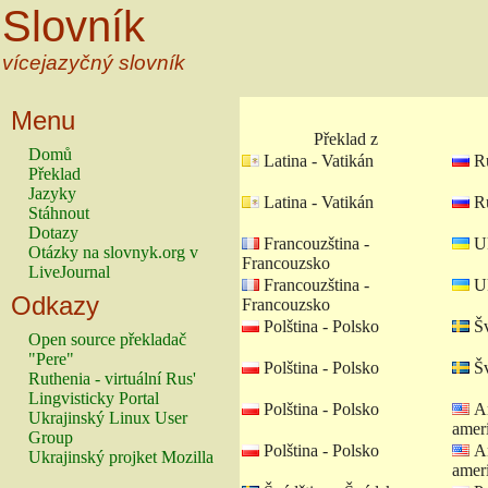
Slovník
vícejazyčný slovník
Menu
Překlad z
Domů
Latina - Vatikán
Ru
Překlad
Jazyky
Latina - Vatikán
Ru
Stáhnout
Dotazy
Francouzština -
Uk
Otázky na slovnyk.org v
Francouzsko
LiveJournal
Francouzština -
Uk
Odkazy
Francouzsko
Polština - Polsko
Šv
Open source překladač
"Pere"
Polština - Polsko
Šv
Ruthenia - virtuální Rus'
Lingvisticky Portal
Polština - Polsko
An
Ukrajinský Linux User
amer
Group
Polština - Polsko
An
Ukrajinský projket Mozilla
amer