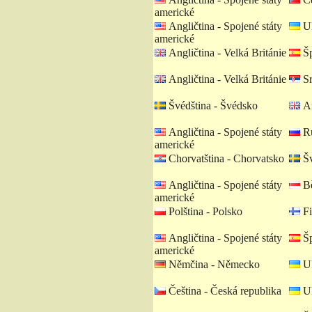
americké
Angličtina - Spojené státy
Uk
americké
Angličtina - Velká Británie
Šp
Angličtina - Velká Británie
Sr
Švédština - Švédsko
An
Angličtina - Spojené státy
Ru
americké
Chorvatština - Chorvatsko
Šv
Angličtina - Spojené státy
Bě
americké
Polština - Polsko
Fi
Angličtina - Spojené státy
Šp
americké
Němčina - Německo
Uk
Čeština - Česká republika
Uk