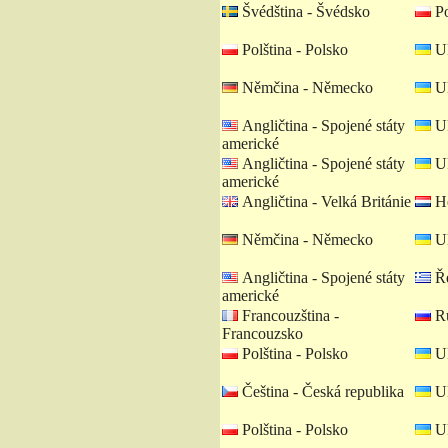
Švédština - Švédsko
Po
Polština - Polsko
Uk
Němčina - Německo
Uk
Angličtina - Spojené státy
Uk
americké
Angličtina - Spojené státy
Uk
americké
Angličtina - Velká Británie
Ho
Němčina - Německo
Uk
Angličtina - Spojené státy
Ře
americké
Francouzština -
Ru
Francouzsko
Polština - Polsko
Uk
Čeština - Česká republika
Uk
Polština - Polsko
Uk