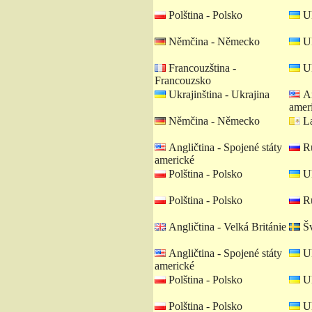
Polština - Polsko
Uk
Němčina - Německo
Uk
Francouzština -
Uk
Francouzsko
Ukrajinština - Ukrajina
An
amer
Němčina - Německo
La
Angličtina - Spojené státy
Ru
americké
Polština - Polsko
Uk
Polština - Polsko
Ru
Angličtina - Velká Británie
Šv
Angličtina - Spojené státy
Uk
americké
Polština - Polsko
Uk
Polština - Polsko
Uk