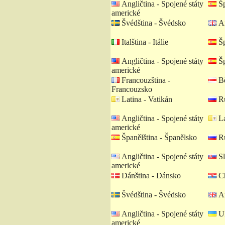
Angličtina - Spojené státy
Šp
americké
Švédština - Švédsko
An
Italština - Itálie
Šp
Angličtina - Spojené státy
Šp
americké
Francouzština -
Bě
Francouzsko
Latina - Vatikán
Ru
Angličtina - Spojené státy
La
americké
Španělština - Španělsko
Ru
Angličtina - Spojené státy
Sl
americké
Dánština - Dánsko
Ch
Švédština - Švédsko
An
Angličtina - Spojené státy
Uk
americké