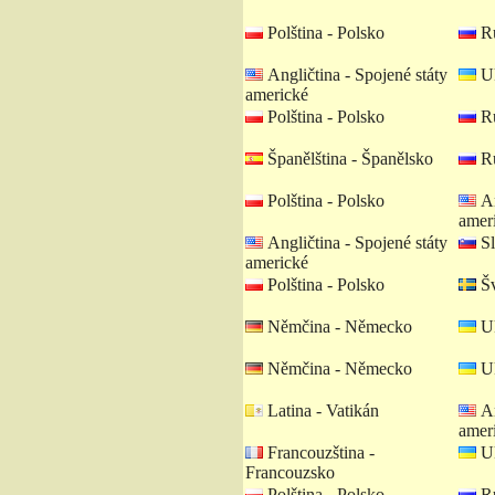
Polština - Polsko
Ru
Angličtina - Spojené státy
Uk
americké
Polština - Polsko
Ru
Španělština - Španělsko
Ru
Polština - Polsko
An
amer
Angličtina - Spojené státy
Sl
americké
Polština - Polsko
Šv
Němčina - Německo
Uk
Němčina - Německo
Uk
Latina - Vatikán
An
amer
Francouzština -
Uk
Francouzsko
Polština - Polsko
Ru