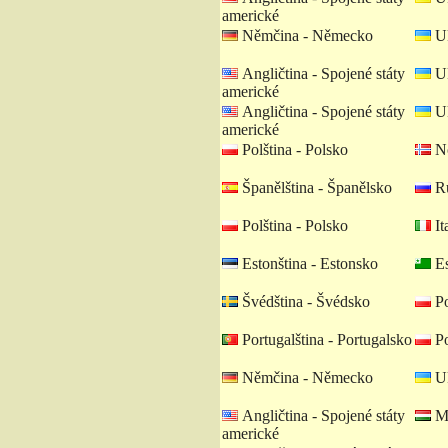
americké
Němčina - Německo
Uk
Angličtina - Spojené státy
Uk
americké
Angličtina - Spojené státy
Uk
americké
Polština - Polsko
No
Španělština - Španělsko
Ru
Polština - Polsko
Ita
Estonština - Estonsko
Es
Švédština - Švédsko
Po
Portugalština - Portugalsko
Po
Němčina - Německo
Uk
Angličtina - Spojené státy
Ma
americké