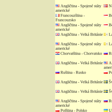
Angličtina - Spojené státy
No
americké
Francouzština -
Bě
Francouzsko
Angličtina - Spojené státy
Bě
americké
Angličtina - Velká Británie
La
Angličtina - Spojené státy
La
americké
Chorvatština - Chorvatsko
Ru
Angličtina - Velká Británie
An
amer
Ruština - Rusko
Po
Angličtina - Velká Británie
Šv
Angličtina - Velká Británie
Šv
Angličtina - Spojené státy
Ru
americké
Polština - Polsko
Uk