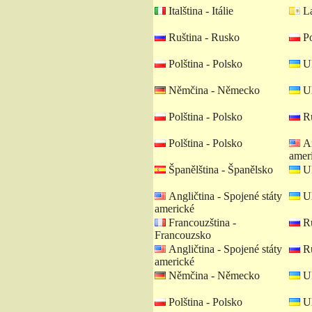
Italština - Itálie
La
Ruština - Rusko
Po
Polština - Polsko
Uk
Němčina - Německo
Uk
Polština - Polsko
Ru
Polština - Polsko
An
amer
Španělština - Španělsko
Uk
Angličtina - Spojené státy
Uk
americké
Francouzština -
Ru
Francouzsko
Angličtina - Spojené státy
Ru
americké
Němčina - Německo
Uk
Polština - Polsko
Uk