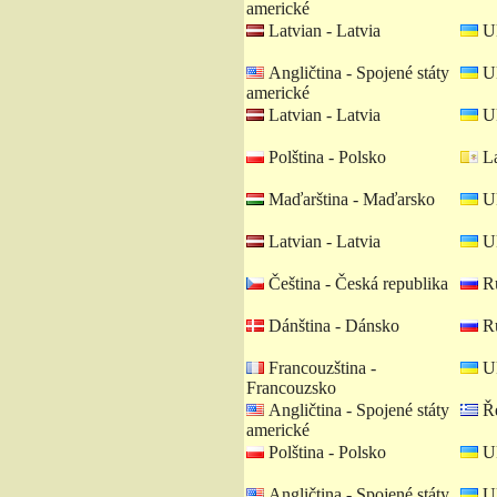
americké
Latvian - Latvia
Uk
Angličtina - Spojené státy
Uk
americké
Latvian - Latvia
Uk
Polština - Polsko
La
Maďarština - Maďarsko
Uk
Latvian - Latvia
Uk
Čeština - Česká republika
Ru
Dánština - Dánsko
Ru
Francouzština -
Uk
Francouzsko
Angličtina - Spojené státy
Ře
americké
Polština - Polsko
Uk
Angličtina - Spojené státy
Uk