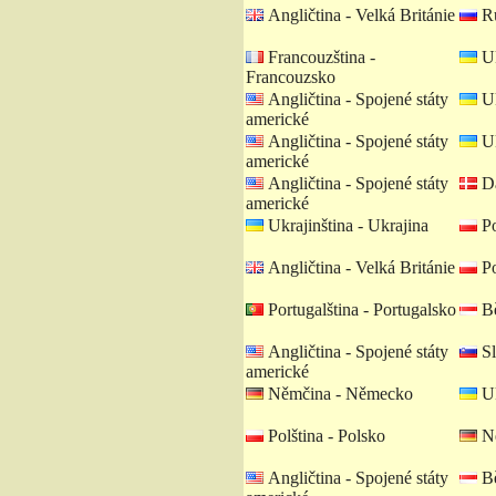
Angličtina - Velká Británie
Ru
Francouzština -
Uk
Francouzsko
Angličtina - Spojené státy
Uk
americké
Angličtina - Spojené státy
Uk
americké
Angličtina - Spojené státy
Dá
americké
Ukrajinština - Ukrajina
Po
Angličtina - Velká Británie
Po
Portugalština - Portugalsko
Bě
Angličtina - Spojené státy
Sl
americké
Němčina - Německo
Uk
Polština - Polsko
Ně
Angličtina - Spojené státy
Bě