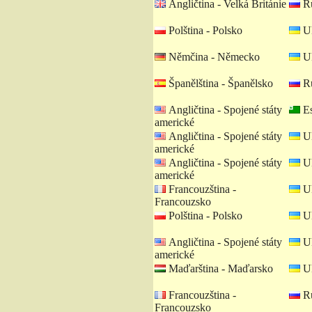
Angličtina - Velká Británie
Ru
Polština - Polsko
Uk
Němčina - Německo
Uk
Španělština - Španělsko
Ru
Angličtina - Spojené státy
Es
americké
Angličtina - Spojené státy
Uk
americké
Angličtina - Spojené státy
Uk
americké
Francouzština -
Uk
Francouzsko
Polština - Polsko
Uk
Angličtina - Spojené státy
Uk
americké
Maďarština - Maďarsko
Uk
Francouzština -
Ru
Francouzsko