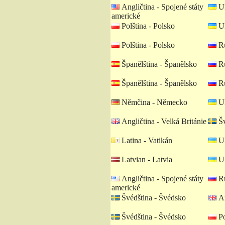
Angličtina - Spojené státy
Uk
americké
Polština - Polsko
Uk
Polština - Polsko
Ru
Španělština - Španělsko
Ru
Španělština - Španělsko
Ru
Němčina - Německo
Uk
Angličtina - Velká Británie
Šv
Latina - Vatikán
Uk
Latvian - Latvia
Uk
Angličtina - Spojené státy
Ru
americké
Švédština - Švédsko
An
Švédština - Švédsko
Po