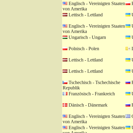
Englisch - Vereinigten Staaten
P
von Amerika
Lettisch - Lettland
U
Englisch - Vereinigten Staaten
U
von Amerika
Ungarisch - Ungarn
U
Polnisch - Polen
L
Lettisch - Lettland
U
Lettisch - Lettland
U
Tschechisch - Tschechische
R
Republik
Französisch - Frankreich
U
Dänisch - Dänemark
R
Englisch - Vereinigten Staaten
G
von Amerika
Englisch - Vereinigten Staaten
U
von Amerika