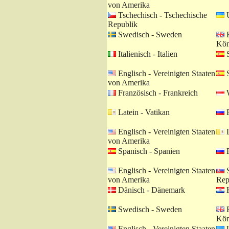
von Amerika
Tschechisch - Tschechische
U
Republik
Swedisch - Sweden
E
Kön
Italienisch - Italien
S
Englisch - Vereinigten Staaten
S
von Amerika
Französisch - Frankreich
W
Latein - Vatikan
R
Englisch - Vereinigten Staaten
L
von Amerika
Spanisch - Spanien
R
Englisch - Vereinigten Staaten
S
von Amerika
Rep
Dänisch - Dänemark
K
Swedisch - Sweden
E
Kön
Englisch - Vereinigten Staaten
U