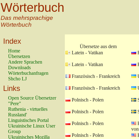
Wörterbuch
Das mehrsprachige
Wörterbuch
Index
Übersetze aus dem
Home
Latein - Vatikan
R
Übersetzen
Andere Sprachen
Latein - Vatikan
R
Downloads
Wörterbuchanfragen
Französisch - Frankreich
U
Shcho LJ
Links
Französisch - Frankreich
U
Open Source Übersetzer
Polnisch - Polen
S
"Pere"
Ruthenia - virtuelles
Polnisch - Polen
S
Russland'
Linguistisches Portal
Polnisch - Polen
E
Ukrainische Linux User
von
Group
Polnisch - Polen
E
Ukrainisches Mozilla