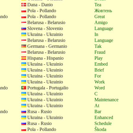
Dana - Danio
Tea
Pola - Pollando
Жовтень
ando
Pola - Pollando
Great
Belarusa - Belarusio
Amigo
Slovena - Slovenio
Language
Ukraina - Ukrainio
In
Belarusa - Belarusio
Language
Germana - Germanio
Tak
Belarusa - Belarusio
Fraud
Hispana - Hispanio
Play
Ukraina - Ukrainio
Embed
Ukraina - Ukrainio
Brief
Ukraina - Ukrainio
For
Ukraina - Ukrainio
Work
ando
Portugala - Portugalio
Word
Ukraina - Ukrainio
C
Ukraina - Ukrainio
Maintenance
Ukraina - Ukrainio
At
ando
Rusa - Rusio
Bar
Ukraina - Ukrainio
Enhanced
Rusa - Rusio
Schedule
Pola - Pollando
Škoda