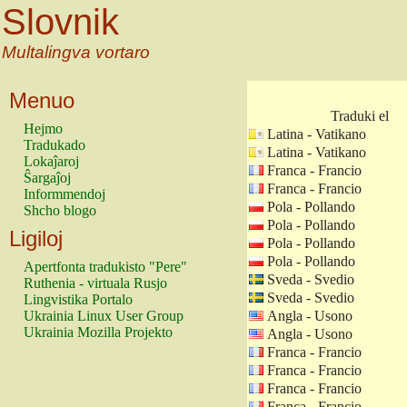
Slovnik
Multalingva vortaro
Menuo
Traduki el
Hejmo
Latina - Vatikano
Tradukado
Latina - Vatikano
Lokaĵaroj
Franca - Francio
Ŝargaĵoj
Franca - Francio
Informmendoj
Pola - Pollando
Shcho blogo
Pola - Pollando
Ligiloj
Pola - Pollando
Pola - Pollando
Apertfonta tradukisto "Pere"
Sveda - Svedio
Ruthenia - virtuala Rusjo
Sveda - Svedio
Lingvistika Portalo
Ukrainia Linux User Group
Angla - Usono
Ukrainia Mozilla Projekto
Angla - Usono
Franca - Francio
Franca - Francio
Franca - Francio
Franca - Francio