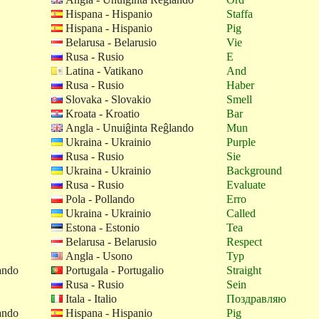
Hispana - Hispanio
Staffa
Hispana - Hispanio
Pig
Belarusa - Belarusio
Vie
Rusa - Rusio
E
Latina - Vatikano
And
Rusa - Rusio
Haber
Slovaka - Slovakio
Smell
Kroata - Kroatio
Bar
Angla - Unuiĝinta Reĝlando
Mun
Ukraina - Ukrainio
Purple
Rusa - Rusio
Sie
Ukraina - Ukrainio
Background
Rusa - Rusio
Evaluate
Pola - Pollando
Erro
Ukraina - Ukrainio
Called
Estona - Estonio
Tea
Belarusa - Belarusio
Respect
Angla - Usono
Typ
ando
Portugala - Portugalio
Straight
Rusa - Rusio
Sein
Itala - Italio
Поздравляю
ando
Hispana - Hispanio
Pig