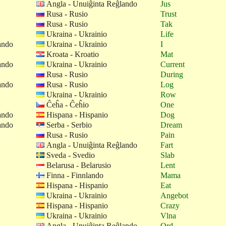
Angla - Unuiĝinta Reĝlando
Jus
Rusa - Rusio
Trust
Rusa - Rusio
Tak
Ukraina - Ukrainio
Life
ando
Ukraina - Ukrainio
I
Kroata - Kroatio
Mat
ando
Ukraina - Ukrainio
Current
Rusa - Rusio
During
ando
Rusa - Rusio
Log
Ukraina - Ukrainio
Row
Ĉeĥa - Ĉeĥio
One
ando
Hispana - Hispanio
Dog
ando
Serba - Serbio
Dream
Rusa - Rusio
Pain
Angla - Unuiĝinta Reĝlando
Fart
Sveda - Svedio
Slab
Belarusa - Belarusio
Lent
Finna - Finnlando
Mama
Hispana - Hispanio
Eat
Ukraina - Ukrainio
Angebot
Hispana - Hispanio
Crazy
Ukraina - Ukrainio
Vlna
Angla - Unuiĝinta Reĝlando
Ord