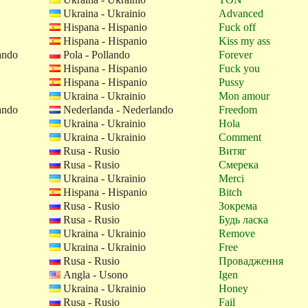
Ukraina - Ukrainio
Advanced
Hispana - Hispanio
Fuck off
Hispana - Hispanio
Kiss my ass
ando
Pola - Pollando
Forever
Hispana - Hispanio
Fuck you
Hispana - Hispanio
Pussy
Ukraina - Ukrainio
Mon amour
ando
Nederlanda - Nederlando
Freedom
Ukraina - Ukrainio
Hola
Ukraina - Ukrainio
Comment
Rusa - Rusio
Витяг
Rusa - Rusio
Смерека
Ukraina - Ukrainio
Merci
Hispana - Hispanio
Bitch
Rusa - Rusio
Зокрема
Rusa - Rusio
Будь ласка
Ukraina - Ukrainio
Remove
Ukraina - Ukrainio
Free
Rusa - Rusio
Провадження
Angla - Usono
Igen
Ukraina - Ukrainio
Honey
Rusa - Rusio
Fail