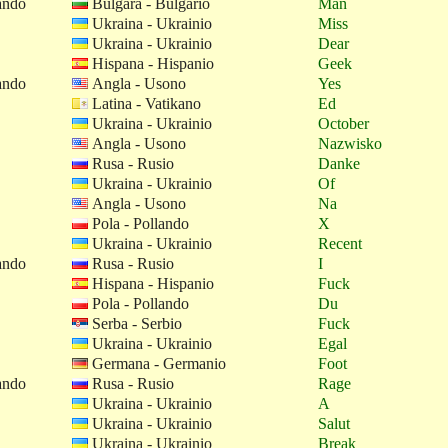
ando
Bulgara - Bulgario
Man
Ukraina - Ukrainio
Miss
Ukraina - Ukrainio
Dear
Hispana - Hispanio
Geek
ando
Angla - Usono
Yes
Latina - Vatikano
Ed
Ukraina - Ukrainio
October
Angla - Usono
Nazwisko
Rusa - Rusio
Danke
Ukraina - Ukrainio
Of
Angla - Usono
Na
Pola - Pollando
X
Ukraina - Ukrainio
Recent
ando
Rusa - Rusio
I
Hispana - Hispanio
Fuck
Pola - Pollando
Du
Serba - Serbio
Fuck
Ukraina - Ukrainio
Egal
Germana - Germanio
Foot
ando
Rusa - Rusio
Rage
Ukraina - Ukrainio
A
Ukraina - Ukrainio
Salut
Ukraina - Ukrainio
Break