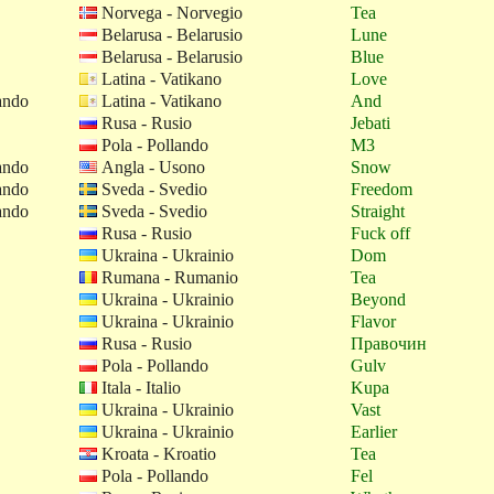
Norvega - Norvegio
Tea
Belarusa - Belarusio
Lune
Belarusa - Belarusio
Blue
Latina - Vatikano
Love
ando
Latina - Vatikano
And
Rusa - Rusio
Jebati
Pola - Pollando
M3
ando
Angla - Usono
Snow
ando
Sveda - Svedio
Freedom
ando
Sveda - Svedio
Straight
Rusa - Rusio
Fuck off
Ukraina - Ukrainio
Dom
Rumana - Rumanio
Tea
Ukraina - Ukrainio
Beyond
Ukraina - Ukrainio
Flavor
Rusa - Rusio
Правочин
Pola - Pollando
Gulv
Itala - Italio
Kupa
Ukraina - Ukrainio
Vast
Ukraina - Ukrainio
Earlier
Kroata - Kroatio
Tea
Pola - Pollando
Fel