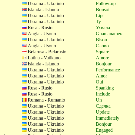
Ukraina - Ukrainio
Follow-up
Islanda - Islando
Bonsoir
Ukraina - Ukrainio
Lips
Ukraina - Ukrainio
Ty
Rusa - Rusio
Ухвала
Angla - Usono
Guantanamera
Ukraina - Ukrainio
Bisou
Angla - Usono
Слово
Belarusa - Belarusio
Square
Latina - Vatikano
Amore
Islanda - Islando
Bonjour
Ukraina - Ukrainio
Performance
Ukraina - Ukrainio
Amor
Ukraina - Ukrainio
Oui
Rusa - Rusio
Spanking
Rusa - Rusio
Include
Rumana - Rumanio
Un
Ukraina - Ukrainio
Сделка
Ukraina - Ukrainio
Update
Ukraina - Ukrainio
Immediately
Ukraina - Ukrainio
Bonjour
Ukraina - Ukrainio
Engaged