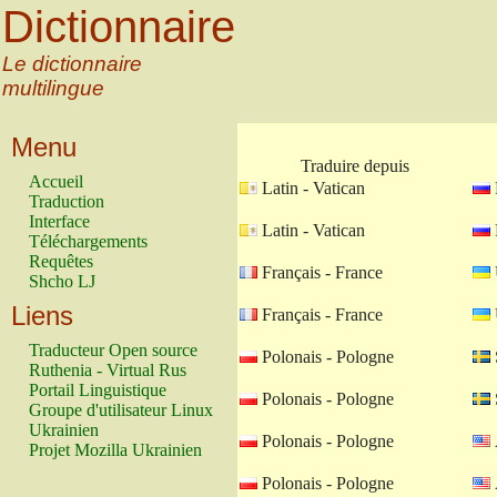
Dictionnaire
Le dictionnaire
multilingue
Menu
Traduire depuis
Accueil
Latin - Vatican
Traduction
Interface
Latin - Vatican
Téléchargements
Requêtes
Français - France
Shcho LJ
Liens
Français - France
Traducteur Open source
Polonais - Pologne
Ruthenia - Virtual Rus
Portail Linguistique
Polonais - Pologne
Groupe d'utilisateur Linux
Ukrainien
Polonais - Pologne
Projet Mozilla Ukrainien
Polonais - Pologne