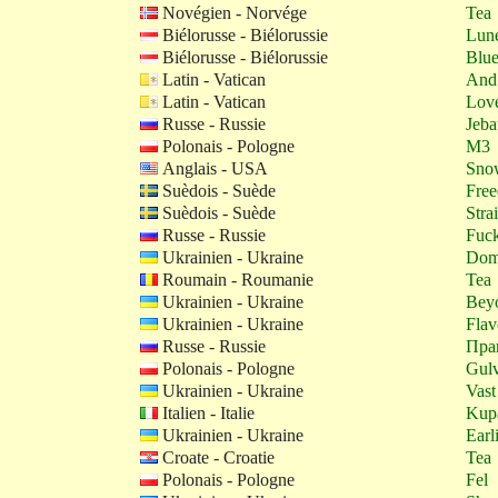
Novégien - Norvége
Tea
Biélorusse - Biélorussie
Lun
Biélorusse - Biélorussie
Blu
Latin - Vatican
And
Latin - Vatican
Lov
Russe - Russie
Jeba
Polonais - Pologne
M3
Anglais - USA
Sno
Suèdois - Suède
Fre
Suèdois - Suède
Stra
Russe - Russie
Fuck
Ukrainien - Ukraine
Do
Roumain - Roumanie
Tea
Ukrainien - Ukraine
Bey
Ukrainien - Ukraine
Flav
Russe - Russie
Пра
Polonais - Pologne
Gul
Ukrainien - Ukraine
Vast
Italien - Italie
Kup
Ukrainien - Ukraine
Earl
Croate - Croatie
Tea
Polonais - Pologne
Fel