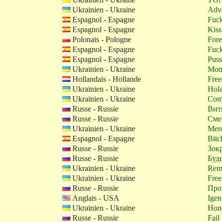
Ukrainien - Ukraine
Adv
Espagnol - Espagne
Fuck
Espagnol - Espagne
Kiss
Polonais - Pologne
Fore
Espagnol - Espagne
Fuc
Espagnol - Espagne
Pus
Ukrainien - Ukraine
Mon
Hollandais - Hollande
Fre
Ukrainien - Ukraine
Hol
Ukrainien - Ukraine
Com
Russe - Russie
Вит
Russe - Russie
Сме
Ukrainien - Ukraine
Mer
Espagnol - Espagne
Bitc
Russe - Russie
Зок
Russe - Russie
Будь
Ukrainien - Ukraine
Rem
Ukrainien - Ukraine
Free
Russe - Russie
Про
Anglais - USA
Igen
Ukrainien - Ukraine
Hon
Russe - Russie
Fail