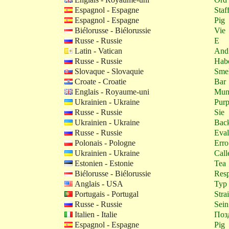
Espagnol - Espagne
Staf
Espagnol - Espagne
Pig
Biélorusse - Biélorussie
Vie
Russe - Russie
E
Latin - Vatican
And
Russe - Russie
Hab
Slovaque - Slovaquie
Smel
Croate - Croatie
Bar
Englais - Royaume-uni
Mu
Ukrainien - Ukraine
Purp
Russe - Russie
Sie
Ukrainien - Ukraine
Bac
Russe - Russie
Eval
Polonais - Pologne
Erro
Ukrainien - Ukraine
Call
Estonien - Estonie
Tea
Biélorusse - Biélorussie
Resp
Anglais - USA
Typ
Portugais - Portugal
Stra
Russe - Russie
Sein
Italien - Italie
Поз
Espagnol - Espagne
Pig