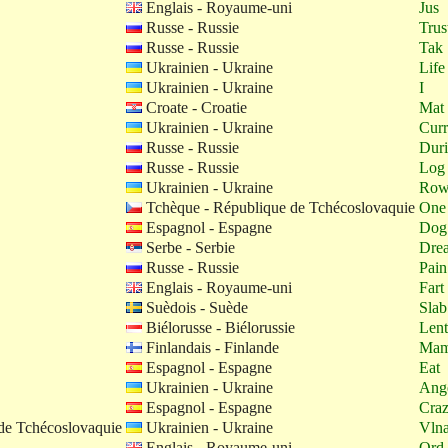
Englais - Royaume-uni
Jus
Russe - Russie
Trus
Russe - Russie
Tak
Ukrainien - Ukraine
Life
Ukrainien - Ukraine
I
Croate - Croatie
Mat
Ukrainien - Ukraine
Curr
Russe - Russie
Dur
Russe - Russie
Log
Ukrainien - Ukraine
Ro
Tchèque - République de Tchécoslovaquie
One
Espagnol - Espagne
Dog
Serbe - Serbie
Dre
Russe - Russie
Pain
Englais - Royaume-uni
Fart
Suèdois - Suède
Slab
Biélorusse - Biélorussie
Lent
Finlandais - Finlande
Ma
Espagnol - Espagne
Eat
Ukrainien - Ukraine
Ang
Espagnol - Espagne
Cra
de Tchécoslovaquie
Ukrainien - Ukraine
Vln
Englais - Royaume-uni
Ord