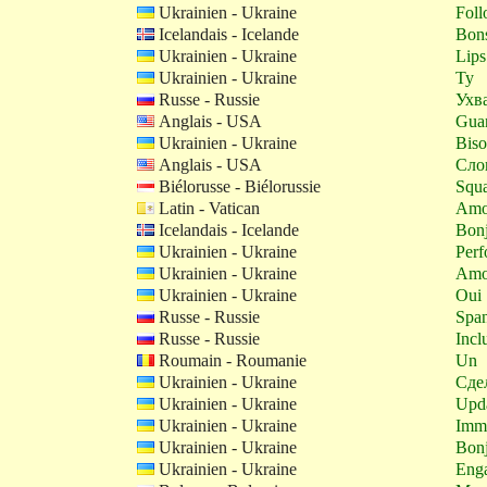
Ukrainien - Ukraine
Fol
Icelandais - Icelande
Bons
Ukrainien - Ukraine
Lips
Ukrainien - Ukraine
Ty
Russe - Russie
Ухв
Anglais - USA
Gua
Ukrainien - Ukraine
Bis
Anglais - USA
Сло
Biélorusse - Biélorussie
Squ
Latin - Vatican
Amo
Icelandais - Icelande
Bon
Ukrainien - Ukraine
Per
Ukrainien - Ukraine
Amo
Ukrainien - Ukraine
Oui
Russe - Russie
Spa
Russe - Russie
Incl
Roumain - Roumanie
Un
Ukrainien - Ukraine
Сде
Ukrainien - Ukraine
Upd
Ukrainien - Ukraine
Imme
Ukrainien - Ukraine
Bon
Ukrainien - Ukraine
Eng