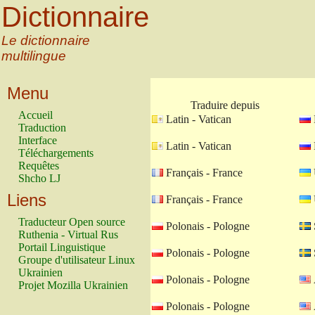
Dictionnaire
Le dictionnaire
multilingue
Menu
Traduire depuis
Accueil
Latin - Vatican
Traduction
Interface
Latin - Vatican
Téléchargements
Requêtes
Français - France
Shcho LJ
Liens
Français - France
Traducteur Open source
Polonais - Pologne
Ruthenia - Virtual Rus
Portail Linguistique
Polonais - Pologne
Groupe d'utilisateur Linux
Ukrainien
Polonais - Pologne
Projet Mozilla Ukrainien
Polonais - Pologne