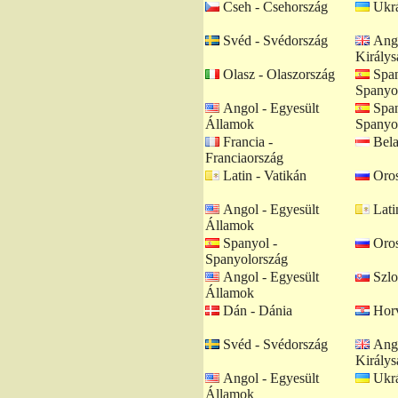
Cseh - Csehország
Ukrá
Svéd - Svédország
Ango
Királys
Olasz - Olaszország
Span
Spanyo
Angol - Egyesült
Span
Államok
Spanyo
Francia -
Bela
Franciaország
Latin - Vatikán
Oros
Angol - Egyesült
Lati
Államok
Spanyol -
Oros
Spanyolország
Angol - Egyesült
Szlo
Államok
Dán - Dánia
Horv
Svéd - Svédország
Ango
Királys
Angol - Egyesült
Ukrá
Államok