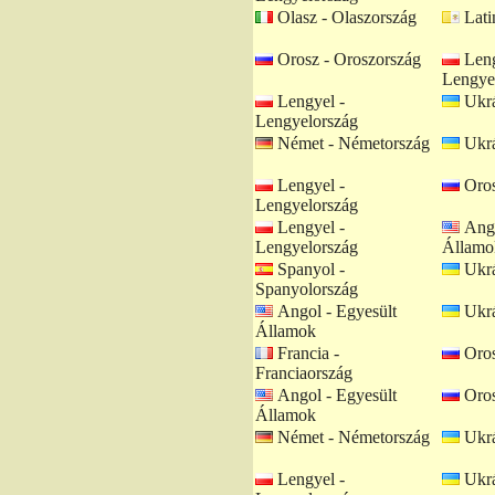
Olasz - Olaszország
Lati
Orosz - Oroszország
Leng
Lengye
Lengyel -
Ukrá
Lengyelország
Német - Németország
Ukrá
Lengyel -
Oros
Lengyelország
Lengyel -
Ango
Lengyelország
Államo
Spanyol -
Ukrá
Spanyolország
Angol - Egyesült
Ukrá
Államok
Francia -
Oros
Franciaország
Angol - Egyesült
Oros
Államok
Német - Németország
Ukrá
Lengyel -
Ukrá