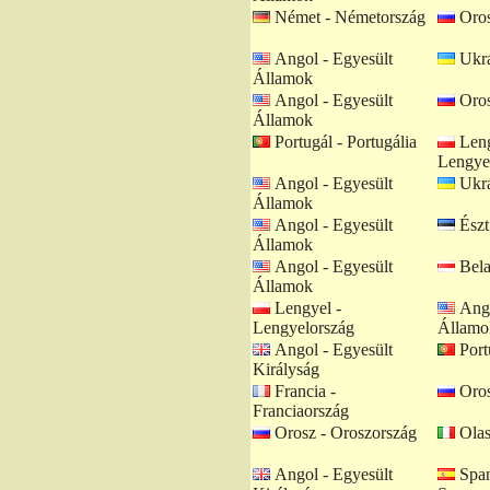
Német - Németország
Oros
Angol - Egyesült
Ukrá
Államok
Angol - Egyesült
Oros
Államok
Portugál - Portugália
Leng
Lengye
Angol - Egyesült
Ukrá
Államok
Angol - Egyesült
Észt
Államok
Angol - Egyesült
Bela
Államok
Lengyel -
Ango
Lengyelország
Államo
Angol - Egyesült
Portu
Királyság
Francia -
Oros
Franciaország
Orosz - Oroszország
Olas
Angol - Egyesült
Span