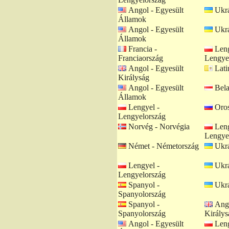
Angol - Egyesült
Ukrá
Államok
Angol - Egyesült
Ukrá
Államok
Francia -
Leng
Franciaország
Lengye
Angol - Egyesült
Lati
Királyság
Angol - Egyesült
Bela
Államok
Lengyel -
Oros
Lengyelország
Norvég - Norvégia
Leng
Lengye
Német - Németország
Ukrá
Lengyel -
Ukrá
Lengyelország
Spanyol -
Ukrá
Spanyolország
Spanyol -
Ango
Spanyolország
Királys
Angol - Egyesült
Leng