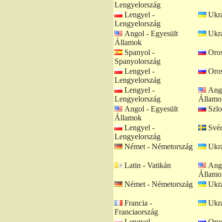
Lengyelország
Lengyel -
Ukrá
Lengyelország
Angol - Egyesült
Ukrá
Államok
Spanyol -
Oros
Spanyolország
Lengyel -
Oros
Lengyelország
Lengyel -
Ango
Lengyelország
Államo
Angol - Egyesült
Szlo
Államok
Lengyel -
Svéd
Lengyelország
Német - Németország
Ukrá
Latin - Vatikán
Ango
Államo
Német - Németország
Ukrá
Francia -
Ukrá
Franciaország
Lengyel -
Oros