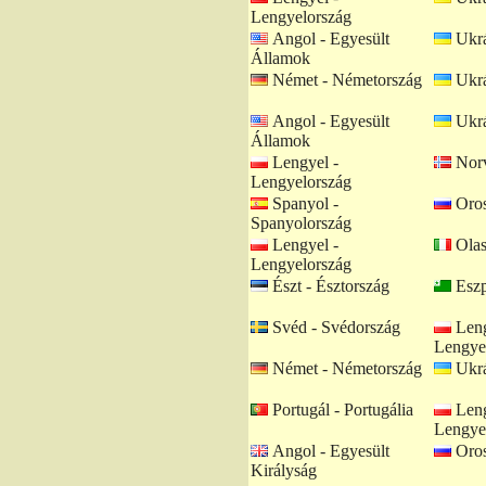
Lengyelország
Angol - Egyesült
Ukrá
Államok
Német - Németország
Ukrá
Angol - Egyesült
Ukrá
Államok
Lengyel -
Norv
Lengyelország
Spanyol -
Oros
Spanyolország
Lengyel -
Olas
Lengyelország
Észt - Észtország
Eszp
Svéd - Svédország
Leng
Lengye
Német - Németország
Ukrá
Portugál - Portugália
Leng
Lengye
Angol - Egyesült
Oros
Királyság