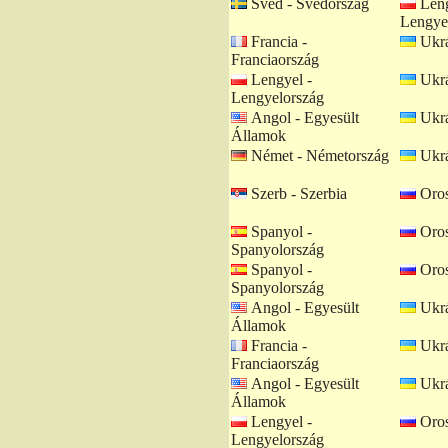
Svéd - Svédország
Leng
Lengye
Francia -
Ukrá
Franciaország
Lengyel -
Ukrá
Lengyelország
Angol - Egyesült
Ukrá
Államok
Német - Németország
Ukrá
Szerb - Szerbia
Oros
Spanyol -
Oros
Spanyolország
Spanyol -
Oros
Spanyolország
Angol - Egyesült
Ukrá
Államok
Francia -
Ukrá
Franciaország
Angol - Egyesült
Ukrá
Államok
Lengyel -
Oros
Lengyelország