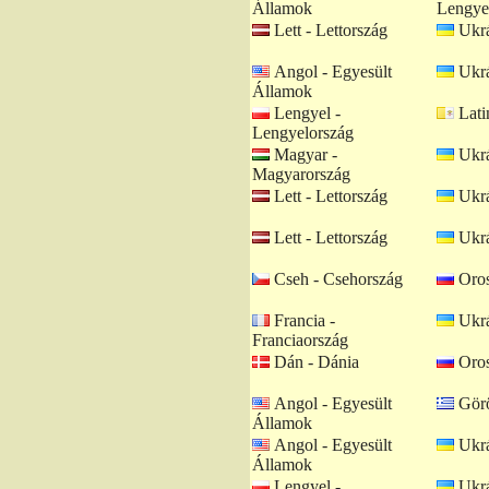
Államok
Lengye
Lett - Lettország
Ukrá
Angol - Egyesült
Ukrá
Államok
Lengyel -
Lati
Lengyelország
Magyar -
Ukrá
Magyarország
Lett - Lettország
Ukrá
Lett - Lettország
Ukrá
Cseh - Csehország
Oros
Francia -
Ukrá
Franciaország
Dán - Dánia
Oros
Angol - Egyesült
Görö
Államok
Angol - Egyesült
Ukrá
Államok
Lengyel -
Ukrá