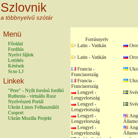
Szlovnik
a többnyelvű szótár
Menü
Forrásnyelv
Főoldal
Latin - Vatikán
Oros
Fordítás
Nyelvi fájlok
Latin - Vatikán
Oros
Letöltés
Kérések
Francia -
Ukrá
Scso LJ
Franciaország
Linkek
Francia -
Ukrá
Franciaország
"Pere" - Nyílt forrású fordító
Lengyel -
Svéd
Ruthenia - virtuális Rusz
Lengyelország
Nyelvészeti Portál
Lengyel -
Svéd
Ukrán Linux Felhasználói
Lengyelország
Csoport
Lengyel -
Ango
Ukrán Mozilla Projekt
Lengyelország
Államo
Lengyel -
Ango
Lengyelország
Államo