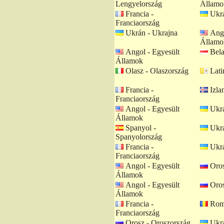
Lengyelország
Államo
Francia -
Ukrá
Franciaország
Ukrán - Ukrajna
Ango
Államo
Angol - Egyesült
Bela
Államok
Olasz - Olaszország
Lati
Francia -
Izlan
Franciaország
Angol - Egyesült
Ukrá
Államok
Spanyol -
Ukrá
Spanyolország
Francia -
Ukrá
Franciaország
Angol - Egyesült
Oros
Államok
Angol - Egyesült
Oros
Államok
Francia -
Romá
Franciaország
Orosz - Oroszország
Ukrá