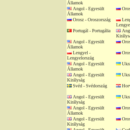
Államok
Angol - Egyesült
Oros
Államok
Orosz - Oroszország
Leng
Lengye
Portugál - Portugália
Ango
Királys
Angol - Egyesült
Oros
Államok
Lengyel -
Oros
Lengyelország
Angol - Egyesült
Ukrá
Államok
Angol - Egyesült
Ukrá
Királyság
Svéd - Svédország
Horv
Angol - Egyesült
Ukrá
Királyság
Angol - Egyesült
Oros
Államok
Angol - Egyesült
Oros
Királyság
Angol - Egyesült
Cseh