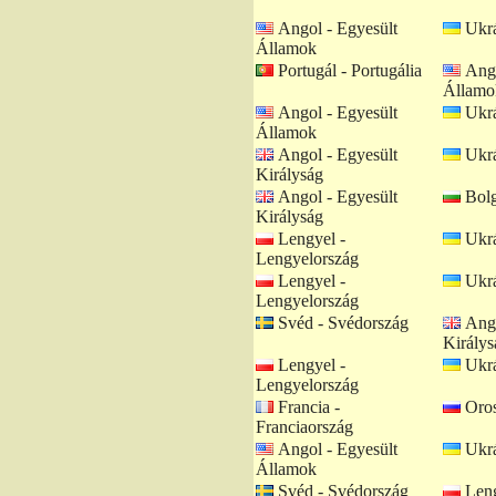
Angol - Egyesült
Ukrá
Államok
Portugál - Portugália
Ango
Államo
Angol - Egyesült
Ukrá
Államok
Angol - Egyesült
Ukrá
Királyság
Angol - Egyesült
Bolg
Királyság
Lengyel -
Ukrá
Lengyelország
Lengyel -
Ukrá
Lengyelország
Svéd - Svédország
Ango
Királys
Lengyel -
Ukrá
Lengyelország
Francia -
Oros
Franciaország
Angol - Egyesült
Ukrá
Államok
Svéd - Svédország
Leng