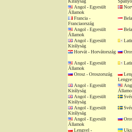
Királyság
Spanyo
Angol - Egyesült
Norv
Államok
Francia -
Bela
Franciaország
Angol - Egyesült
Bela
Államok
Angol - Egyesült
Lati
Királyság
Horvát - Horvátország
Oros
Angol - Egyesült
Lati
Államok
Orosz - Oroszország
Leng
Lengye
Angol - Egyesült
Ango
Királyság
Államo
Angol - Egyesült
Svéd
Királyság
Angol - Egyesült
Svéd
Királyság
Angol - Egyesült
Oros
Államok
Lengyel -
Ukrá