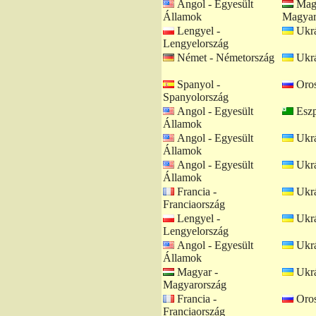
Angol - Egyesült
Magy
Államok
Magyar
Lengyel -
Ukrá
Lengyelország
Német - Németország
Ukrá
Spanyol -
Oros
Spanyolország
Angol - Egyesült
Eszp
Államok
Angol - Egyesült
Ukrá
Államok
Angol - Egyesült
Ukrá
Államok
Francia -
Ukrá
Franciaország
Lengyel -
Ukrá
Lengyelország
Angol - Egyesült
Ukrá
Államok
Magyar -
Ukrá
Magyarország
Francia -
Oros
Franciaország