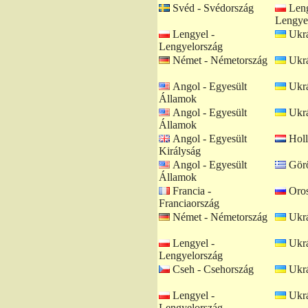
Svéd - Svédország
Leng
Lengye
Lengyel -
Ukrá
Lengyelország
Német - Németország
Ukrá
Angol - Egyesült
Ukrá
Államok
Angol - Egyesült
Ukrá
Államok
Angol - Egyesült
Holl
Királyság
Angol - Egyesült
Görö
Államok
Francia -
Oros
Franciaország
Német - Németország
Ukrá
Lengyel -
Ukrá
Lengyelország
Cseh - Csehország
Ukrá
Lengyel -
Ukrá
Lengyelország