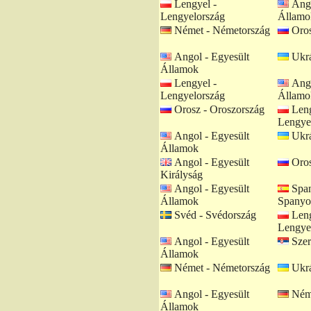
Lengyel -
Ango
Lengyelország
Államo
Német - Németország
Oros
Angol - Egyesült
Ukrá
Államok
Lengyel -
Ango
Lengyelország
Államo
Orosz - Oroszország
Leng
Lengye
Angol - Egyesült
Ukrá
Államok
Angol - Egyesült
Oros
Királyság
Angol - Egyesült
Span
Államok
Spanyo
Svéd - Svédország
Leng
Lengye
Angol - Egyesült
Szer
Államok
Német - Németország
Ukrá
Angol - Egyesült
Néme
Államok