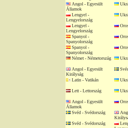
Angol - Egyesült
Ukrá
Államok
Lengyel -
Ukrá
Lengyelország
Lengyel -
Oros
Lengyelország
Spanyol -
Oros
Spanyolország
Spanyol -
Oros
Spanyolország
Német - Németország
Ukrá
Angol - Egyesült
Svéd
Királyság
Latin - Vatikán
Ukrá
Lett - Lettország
Ukrá
Angol - Egyesült
Oros
Államok
Svéd - Svédország
Ango
Királys
Svéd - Svédország
Leng