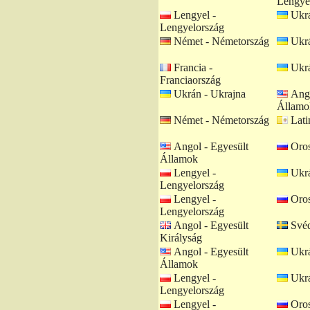
Lengye
Lengyel -
Ukrá
Lengyelország
Német - Németország
Ukrá
Francia -
Ukrá
Franciaország
Ukrán - Ukrajna
Ango
Államo
Német - Németország
Lati
Angol - Egyesült
Oros
Államok
Lengyel -
Ukrá
Lengyelország
Lengyel -
Oros
Lengyelország
Angol - Egyesült
Svéd
Királyság
Angol - Egyesült
Ukrá
Államok
Lengyel -
Ukrá
Lengyelország
Lengyel -
Oros