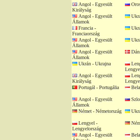
Angol - Egyesült
Oros
Királyság
Angol - Egyesült
Ukrá
Államok
Francia -
Ukrá
Franciaország
Angol - Egyesült
Ukrá
Államok
Angol - Egyesült
Dán 
Államok
Ukrán - Ukrajna
Leng
Lengye
Angol - Egyesült
Leng
Királyság
Lengye
Portugál - Portugália
Bela
Angol - Egyesült
Szlo
Államok
Német - Németország
Ukrá
Lengyel -
Néme
Lengyelország
Angol - Egyesült
Bela