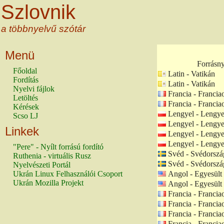
Szlovnik
a többnyelvű szótár
Menü
Forrásn
Főoldal
Latin - Vatikán
Fordítás
Latin - Vatikán
Nyelvi fájlok
Francia - Francia
Letöltés
Francia - Francia
Kérések
Lengyel - Lengye
Scso LJ
Lengyel - Lengye
Linkek
Lengyel - Lengye
Lengyel - Lengye
"Pere" - Nyílt forrású fordító
Svéd - Svédorszá
Ruthenia - virtuális Rusz
Svéd - Svédorszá
Nyelvészeti Portál
Ukrán Linux Felhasználói Csoport
Angol - Egyesült
Ukrán Mozilla Projekt
Angol - Egyesült
Francia - Francia
Francia - Francia
Francia - Francia
Francia - Francia