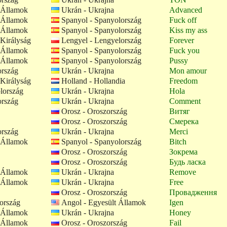
 Államok
Ukrán - Ukrajna
Advanced
 Államok
Spanyol - Spanyolország
Fuck off
 Államok
Spanyol - Spanyolország
Kiss my ass
Királyság
Lengyel - Lengyelország
Forever
 Államok
Spanyol - Spanyolország
Fuck you
 Államok
Spanyol - Spanyolország
Pussy
ország
Ukrán - Ukrajna
Mon amour
Királyság
Holland - Hollandia
Freedom
lország
Ukrán - Ukrajna
Hola
ország
Ukrán - Ukrajna
Comment
Orosz - Oroszország
Витяг
Orosz - Oroszország
Смерека
ország
Ukrán - Ukrajna
Merci
 Államok
Spanyol - Spanyolország
Bitch
Orosz - Oroszország
Зокрема
Orosz - Oroszország
Будь ласка
 Államok
Ukrán - Ukrajna
Remove
 Államok
Ukrán - Ukrajna
Free
Orosz - Oroszország
Провадження
ország
Angol - Egyesült Államok
Igen
 Államok
Ukrán - Ukrajna
Honey
 Államok
Orosz - Oroszország
Fail