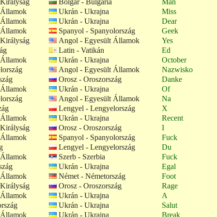
Királyság
Bolgár - Bulgária
Man
 Államok
Ukrán - Ukrajna
Miss
 Államok
Ukrán - Ukrajna
Dear
 Államok
Spanyol - Spanyolország
Geek
Királyság
Angol - Egyesült Államok
Yes
zág
Latin - Vatikán
Ed
 Államok
Ukrán - Ukrajna
October
lország
Angol - Egyesült Államok
Nazwisko
szág
Orosz - Oroszország
Danke
 Államok
Ukrán - Ukrajna
Of
lország
Angol - Egyesült Államok
Na
zág
Lengyel - Lengyelország
X
 Államok
Ukrán - Ukrajna
Recent
Királyság
Orosz - Oroszország
I
 Államok
Spanyol - Spanyolország
Fuck
g
Lengyel - Lengyelország
Du
 Államok
Szerb - Szerbia
Fuck
szág
Ukrán - Ukrajna
Egal
 Államok
Német - Németország
Foot
Királyság
Orosz - Oroszország
Rage
 Államok
Ukrán - Ukrajna
A
ország
Ukrán - Ukrajna
Salut
 Államok
Ukrán - Ukrajna
Break