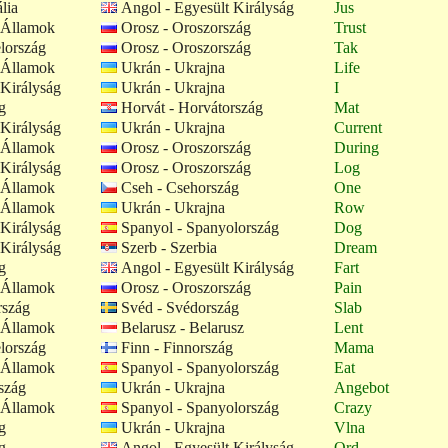
lia
Angol - Egyesült Királyság
Jus
 Államok
Orosz - Oroszország
Trust
lország
Orosz - Oroszország
Tak
 Államok
Ukrán - Ukrajna
Life
Királyság
Ukrán - Ukrajna
I
g
Horvát - Horvátország
Mat
Királyság
Ukrán - Ukrajna
Current
 Államok
Orosz - Oroszország
During
Királyság
Orosz - Oroszország
Log
 Államok
Cseh - Csehország
One
 Államok
Ukrán - Ukrajna
Row
Királyság
Spanyol - Spanyolország
Dog
Királyság
Szerb - Szerbia
Dream
g
Angol - Egyesült Királyság
Fart
 Államok
Orosz - Oroszország
Pain
rszág
Svéd - Svédország
Slab
 Államok
Belarusz - Belarusz
Lent
lország
Finn - Finnország
Mama
 Államok
Spanyol - Spanyolország
Eat
szág
Ukrán - Ukrajna
Angebot
 Államok
Spanyol - Spanyolország
Crazy
g
Ukrán - Ukrajna
Vlna
g
Angol - Egyesült Királyság
Ord