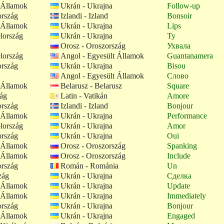
 Államok
Ukrán - Ukrajna
Follow-up
ország
Izlandi - Izland
Bonsoir
 Államok
Ukrán - Ukrajna
Lips
lország
Ukrán - Ukrajna
Ty
Orosz - Oroszország
Ухвала
lország
Angol - Egyesült Államok
Guantanamera
ország
Ukrán - Ukrajna
Bisou
Angol - Egyesült Államok
Слово
 Államok
Belarusz - Belarusz
Square
zág
Latin - Vatikán
Amore
ország
Izlandi - Izland
Bonjour
 Államok
Ukrán - Ukrajna
Performance
lország
Ukrán - Ukrajna
Amor
ország
Ukrán - Ukrajna
Oui
 Államok
Orosz - Oroszország
Spanking
 Államok
Orosz - Oroszország
Include
ország
Román - Románia
Un
zág
Ukrán - Ukrajna
Сделка
 Államok
Ukrán - Ukrajna
Update
 Államok
Ukrán - Ukrajna
Immediately
ország
Ukrán - Ukrajna
Bonjour
 Államok
Ukrán - Ukrajna
Engaged