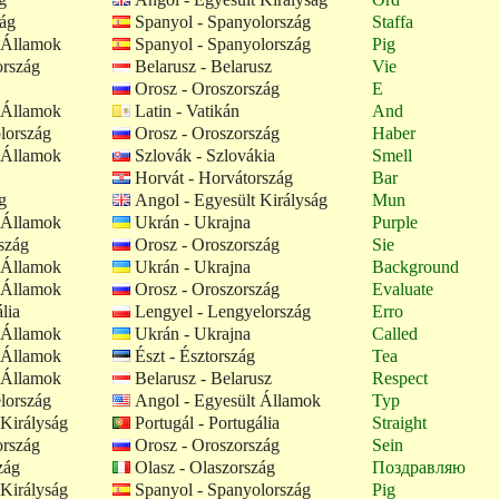
zág
Spanyol - Spanyolország
Staffa
 Államok
Spanyol - Spanyolország
Pig
ország
Belarusz - Belarusz
Vie
Orosz - Oroszország
E
 Államok
Latin - Vatikán
And
lország
Orosz - Oroszország
Haber
 Államok
Szlovák - Szlovákia
Smell
Horvát - Horvátország
Bar
g
Angol - Egyesült Királyság
Mun
 Államok
Ukrán - Ukrajna
Purple
szág
Orosz - Oroszország
Sie
 Államok
Ukrán - Ukrajna
Background
 Államok
Orosz - Oroszország
Evaluate
lia
Lengyel - Lengyelország
Erro
 Államok
Ukrán - Ukrajna
Called
 Államok
Észt - Észtország
Tea
 Államok
Belarusz - Belarusz
Respect
lország
Angol - Egyesült Államok
Typ
Királyság
Portugál - Portugália
Straight
ország
Orosz - Oroszország
Sein
zág
Olasz - Olaszország
Поздравляю
Királyság
Spanyol - Spanyolország
Pig