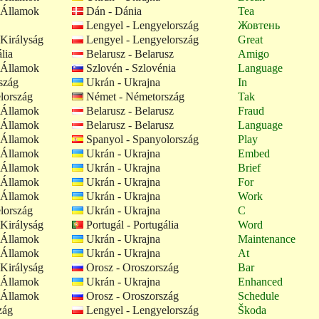
 Államok
Dán - Dánia
Tea
Lengyel - Lengyelország
Жовтень
Királyság
Lengyel - Lengyelország
Great
lia
Belarusz - Belarusz
Amigo
 Államok
Szlovén - Szlovénia
Language
szág
Ukrán - Ukrajna
In
lország
Német - Németország
Tak
 Államok
Belarusz - Belarusz
Fraud
 Államok
Belarusz - Belarusz
Language
 Államok
Spanyol - Spanyolország
Play
 Államok
Ukrán - Ukrajna
Embed
 Államok
Ukrán - Ukrajna
Brief
 Államok
Ukrán - Ukrajna
For
 Államok
Ukrán - Ukrajna
Work
lország
Ukrán - Ukrajna
C
Királyság
Portugál - Portugália
Word
 Államok
Ukrán - Ukrajna
Maintenance
 Államok
Ukrán - Ukrajna
At
Királyság
Orosz - Oroszország
Bar
 Államok
Ukrán - Ukrajna
Enhanced
 Államok
Orosz - Oroszország
Schedule
zág
Lengyel - Lengyelország
Škoda