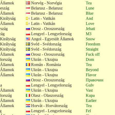
 Államok
Norvég - Norvégia
Tea
ország
Belarusz - Belarusz
Lune
 Államok
Belarusz - Belarusz
Blue
Királyság
Latin - Vatikán
And
 Államok
Latin - Vatikán
Love
rszág
Orosz - Oroszország
Jebati
zág
Lengyel - Lengyelország
M3
Királyság
Angol - Egyesült Államok
Snow
Királyság
Svéd - Svédország
Freedom
Királyság
Svéd - Svédország
Straight
 Államok
Orosz - Oroszország
Fuck off
lország
Ukrán - Ukrajna
Dom
 Államok
Román - Románia
Tea
 Államok
Ukrán - Ukrajna
Beyond
 Államok
Ukrán - Ukrajna
Flavor
Orosz - Oroszország
Правочин
ia
Lengyel - Lengyelország
Gulv
 Államok
Ukrán - Ukrajna
Vast
lország
Olasz - Olaszország
Kupa
 Államok
Ukrán - Ukrajna
Earlier
 Államok
Horvát - Horvátország
Tea
g
Lengyel - Lengyelország
Fel