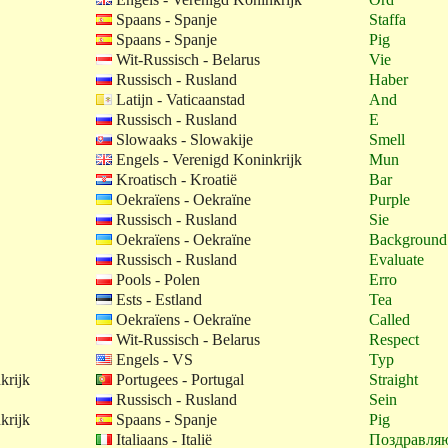
Spaans - Spanje
Staffa
Spaans - Spanje
Pig
Wit-Russisch - Belarus
Vie
Russisch - Rusland
Haber
Latijn - Vaticaanstad
And
Russisch - Rusland
E
Slowaaks - Slowakije
Smell
Engels - Verenigd Koninkrijk
Mun
Kroatisch - Kroatië
Bar
Oekraïens - Oekraïne
Purple
Russisch - Rusland
Sie
Oekraïens - Oekraïne
Background
Russisch - Rusland
Evaluate
Pools - Polen
Erro
Ests - Estland
Tea
Oekraïens - Oekraïne
Called
Wit-Russisch - Belarus
Respect
Engels - VS
Typ
krijk
Portugees - Portugal
Straight
Russisch - Rusland
Sein
krijk
Spaans - Spanje
Pig
Italiaans - Italië
Поздравля