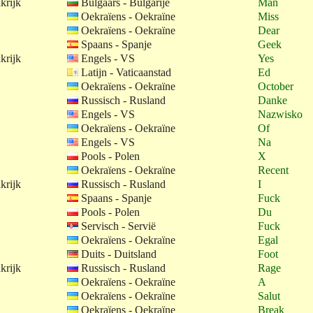
krijk
Bulgaars - Bulgarije
Man
Oekraïens - Oekraïne
Miss
Oekraïens - Oekraïne
Dear
Spaans - Spanje
Geek
krijk
Engels - VS
Yes
Latijn - Vaticaanstad
Ed
Oekraïens - Oekraïne
October
Russisch - Rusland
Danke
Engels - VS
Nazwisko
Oekraïens - Oekraïne
Of
Engels - VS
Na
Pools - Polen
X
Oekraïens - Oekraïne
Recent
krijk
Russisch - Rusland
I
Spaans - Spanje
Fuck
Pools - Polen
Du
Servisch - Servië
Fuck
Oekraïens - Oekraïne
Egal
Duits - Duitsland
Foot
krijk
Russisch - Rusland
Rage
Oekraïens - Oekraïne
A
Oekraïens - Oekraïne
Salut
Oekraïens - Oekraïne
Break