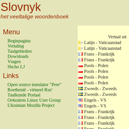
Slovnyk
het veeltalige woordenboek
Menu
Vertaal uit
Beginpagina
Latijn - Vaticaanstad
Vertaling
Latijn - Vaticaanstad
Taalgebieden
Frans - Frankrijk
Downloads
Frans - Frankrijk
Vragen
Pools - Polen
Shcho LJ
Pools - Polen
Links
Pools - Polen
Pools - Polen
Open source translator "Pere"
Zweeds - Zweeds
Roethenië - virtueel Rus'
Zweeds - Zweeds
Taalkunde Portaal
Oekraïens Linux User Group
Engels - VS
Ukrainian Mozilla Project
Engels - VS
Frans - Frankrijk
Frans - Frankrijk
Frans - Frankrijk
Frans - Frankrijk