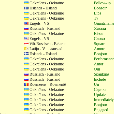
Oekraïens - Oekraïne
Follow-up
IJslands - IJsland
Bonsoir
Oekraïens - Oekraïne
Lips
Oekraïens - Oekraïne
Ty
Engels - VS
Guantaname
Russisch - Rusland
Ухвала
Oekraïens - Oekraïne
Bisou
Engels - VS
Слово
Wit-Russisch - Belarus
Square
Latijn - Vaticaanstad
Amore
IJslands - IJsland
Bonjour
Oekraïens - Oekraïne
Performanc
Oekraïens - Oekraïne
Amor
Oekraïens - Oekraïne
Oui
Russisch - Rusland
Spanking
Russisch - Rusland
Include
Roemeens - Roemenië
Un
Oekraïens - Oekraïne
Сделка
Oekraïens - Oekraïne
Update
Oekraïens - Oekraïne
Immediately
Oekraïens - Oekraïne
Bonjour
Oekraïens - Oekraïne
Engaged