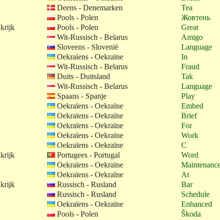
Deens - Denemarken
Tea
Pools - Polen
Жовтень
krijk
Pools - Polen
Great
Wit-Russisch - Belarus
Amigo
Sloveens - Slovenië
Language
Oekraïens - Oekraïne
In
Wit-Russisch - Belarus
Fraud
Duits - Duitsland
Tak
Wit-Russisch - Belarus
Language
Spaans - Spanje
Play
Oekraïens - Oekraïne
Embed
Oekraïens - Oekraïne
Brief
Oekraïens - Oekraïne
For
Oekraïens - Oekraïne
Work
Oekraïens - Oekraïne
C
krijk
Portugees - Portugal
Word
Oekraïens - Oekraïne
Maintenanc
Oekraïens - Oekraïne
At
krijk
Russisch - Rusland
Bar
Russisch - Rusland
Schedule
Oekraïens - Oekraïne
Enhanced
Pools - Polen
Škoda