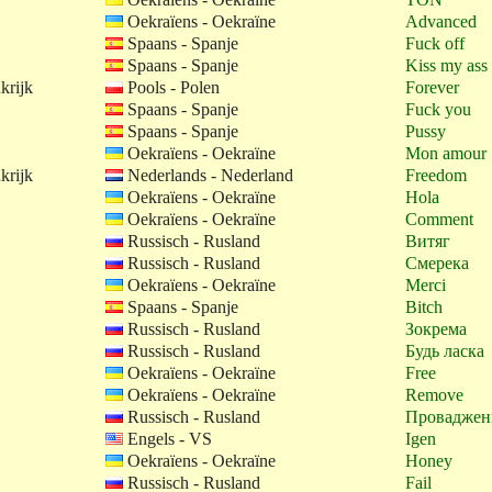
Oekraïens - Oekraïne
Advanced
Spaans - Spanje
Fuck off
Spaans - Spanje
Kiss my ass
krijk
Pools - Polen
Forever
Spaans - Spanje
Fuck you
Spaans - Spanje
Pussy
Oekraïens - Oekraïne
Mon amour
krijk
Nederlands - Nederland
Freedom
Oekraïens - Oekraïne
Hola
Oekraïens - Oekraïne
Comment
Russisch - Rusland
Витяг
Russisch - Rusland
Смерека
Oekraïens - Oekraïne
Merci
Spaans - Spanje
Bitch
Russisch - Rusland
Зокрема
Russisch - Rusland
Будь ласка
Oekraïens - Oekraïne
Free
Oekraïens - Oekraïne
Remove
Russisch - Rusland
Проваджен
Engels - VS
Igen
Oekraïens - Oekraïne
Honey
Russisch - Rusland
Fail