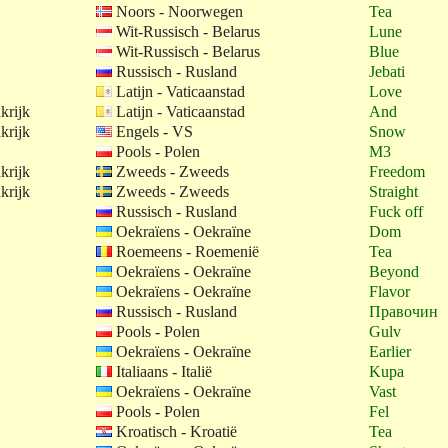
Noors - Noorwegen
Tea
Wit-Russisch - Belarus
Lune
Wit-Russisch - Belarus
Blue
Russisch - Rusland
Jebati
Latijn - Vaticaanstad
Love
krijk
Latijn - Vaticaanstad
And
krijk
Engels - VS
Snow
Pools - Polen
M3
krijk
Zweeds - Zweeds
Freedom
krijk
Zweeds - Zweeds
Straight
Russisch - Rusland
Fuck off
Oekraïens - Oekraïne
Dom
Roemeens - Roemenië
Tea
Oekraïens - Oekraïne
Beyond
Oekraïens - Oekraïne
Flavor
Russisch - Rusland
Правочин
Pools - Polen
Gulv
Oekraïens - Oekraïne
Earlier
Italiaans - Italië
Kupa
Oekraïens - Oekraïne
Vast
Pools - Polen
Fel
Kroatisch - Kroatië
Tea