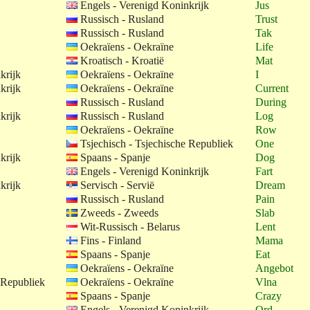
Engels - Verenigd Koninkrijk
Jus
Russisch - Rusland
Trust
Russisch - Rusland
Tak
Oekraïens - Oekraïne
Life
Kroatisch - Kroatië
Mat
krijk
Oekraïens - Oekraïne
I
krijk
Oekraïens - Oekraïne
Current
Russisch - Rusland
During
krijk
Russisch - Rusland
Log
Oekraïens - Oekraïne
Row
Tsjechisch - Tsjechische Republiek
One
krijk
Spaans - Spanje
Dog
Engels - Verenigd Koninkrijk
Fart
krijk
Servisch - Servië
Dream
Russisch - Rusland
Pain
Zweeds - Zweeds
Slab
Wit-Russisch - Belarus
Lent
Fins - Finland
Mama
Spaans - Spanje
Eat
Oekraïens - Oekraïne
Angebot
 Republiek
Oekraïens - Oekraïne
Vlna
Spaans - Spanje
Crazy
Engels - Verenigd Koninkrijk
Ord