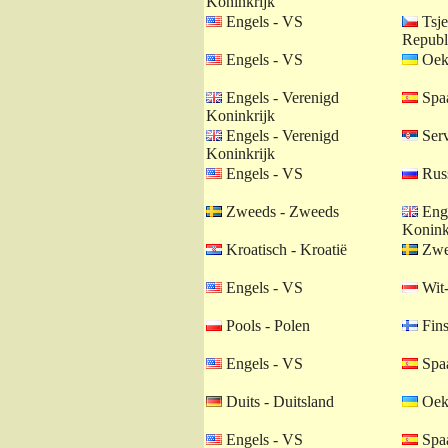
Koninkrijk
Engels - VS
Tsje
Republ
Engels - VS
Oekr
Engels - Verenigd
Spaa
Koninkrijk
Engels - Verenigd
Serv
Koninkrijk
Engels - VS
Russ
Zweeds - Zweeds
Enge
Konink
Kroatisch - Kroatië
Zwe
Engels - VS
Wit-
Pools - Polen
Fins
Engels - VS
Spaa
Duits - Duitsland
Oekr
Engels - VS
Spaa