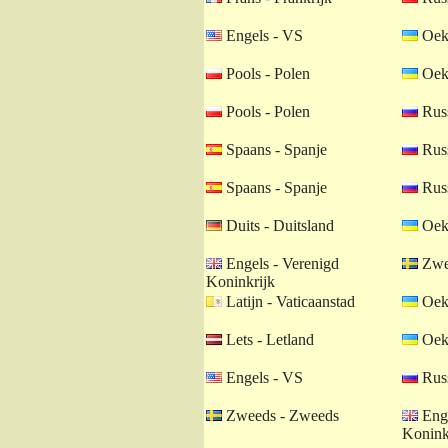
Engels - VS
Oekr
Pools - Polen
Oekr
Pools - Polen
Russ
Spaans - Spanje
Russ
Spaans - Spanje
Russ
Duits - Duitsland
Oekr
Engels - Verenigd
Zwe
Koninkrijk
Latijn - Vaticaanstad
Oekr
Lets - Letland
Oekr
Engels - VS
Russ
Zweeds - Zweeds
Enge
Konink