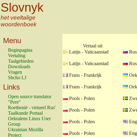
Slovnyk
het veeltalige
woordenboek
Menu
Vertaal uit
Beginpagina
Latijn - Vaticaanstad
Russ
Vertaling
Taalgebieden
Latijn - Vaticaanstad
Russ
Downloads
Vragen
Frans - Frankrijk
Oekr
Shcho LJ
Links
Frans - Frankrijk
Oekr
Open source translator
Pools - Polen
Zwe
"Pere"
Roethenië - virtueel Rus'
Pools - Polen
Zwe
Taalkunde Portaal
Oekraïens Linux User
Pools - Polen
Enge
Group
Ukrainian Mozilla
Pools - Polen
Enge
Project