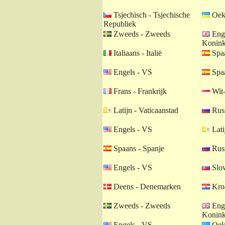
Tsjechisch - Tsjechische
Oekr
Republiek
Zweeds - Zweeds
Enge
Konink
Italiaans - Italië
Spaa
Engels - VS
Spaa
Frans - Frankrijk
Wit-
Latijn - Vaticaanstad
Russ
Engels - VS
Lati
Spaans - Spanje
Russ
Engels - VS
Slow
Deens - Denemarken
Kroa
Zweeds - Zweeds
Enge
Konink
Engels - VS
Oekr