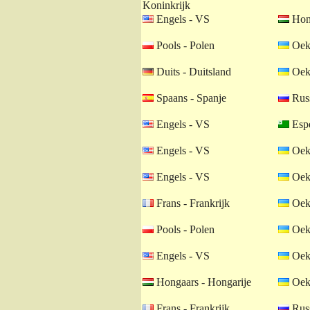
Koninkrijk
Engels - VS
Hong
Pools - Polen
Oekr
Duits - Duitsland
Oekr
Spaans - Spanje
Russ
Engels - VS
Espe
Engels - VS
Oekr
Engels - VS
Oekr
Frans - Frankrijk
Oekr
Pools - Polen
Oekr
Engels - VS
Oekr
Hongaars - Hongarije
Oekr
Frans - Frankrijk
Russ