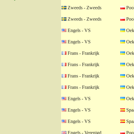
Zweeds - Zweeds
Pool
Zweeds - Zweeds
Pool
Engels - VS
Oekr
Engels - VS
Oekr
Frans - Frankrijk
Oekr
Frans - Frankrijk
Oekr
Frans - Frankrijk
Oekr
Frans - Frankrijk
Oekr
Engels - VS
Oekr
Engels - VS
Spaa
Engels - VS
Spaa
Engels - Verenigd
Pool