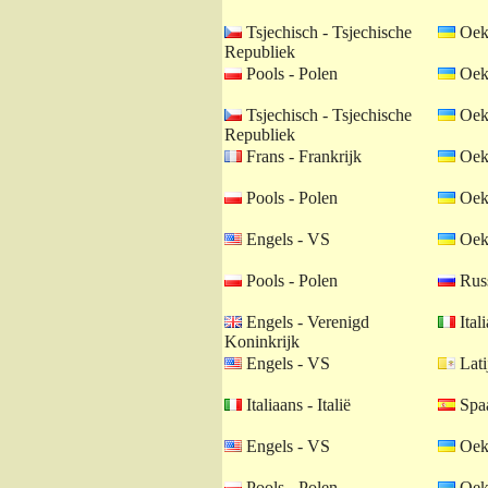
Tsjechisch - Tsjechische
Oekr
Republiek
Pools - Polen
Oekr
Tsjechisch - Tsjechische
Oekr
Republiek
Frans - Frankrijk
Oekr
Pools - Polen
Oekr
Engels - VS
Oekr
Pools - Polen
Russ
Engels - Verenigd
Itali
Koninkrijk
Engels - VS
Lati
Italiaans - Italië
Spaa
Engels - VS
Oekr
Pools - Polen
Oekr