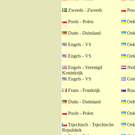
Zweeds - Zweeds
Pool
Pools - Polen
Oekr
Duits - Duitsland
Oekr
Engels - VS
Oekr
Engels - VS
Oekr
Engels - Verenigd
Nede
Koninkrijk
Engels - VS
Grie
Frans - Frankrijk
Russ
Duits - Duitsland
Oekr
Pools - Polen
Oekr
Tsjechisch - Tsjechische
Oekr
Republiek