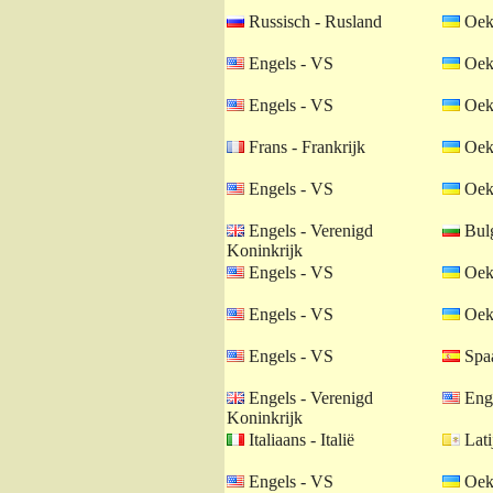
Russisch - Rusland
Oekr
Engels - VS
Oekr
Engels - VS
Oekr
Frans - Frankrijk
Oekr
Engels - VS
Oekr
Engels - Verenigd
Bulg
Koninkrijk
Engels - VS
Oekr
Engels - VS
Oekr
Engels - VS
Spaa
Engels - Verenigd
Enge
Koninkrijk
Italiaans - Italië
Lati
Engels - VS
Oekr