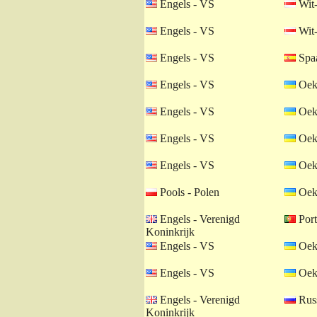
Engels - VS
Wit-
Engels - VS
Wit-
Engels - VS
Spaa
Engels - VS
Oekr
Engels - VS
Oekr
Engels - VS
Oekr
Engels - VS
Oekr
Pools - Polen
Oekr
Engels - Verenigd
Port
Koninkrijk
Engels - VS
Oekr
Engels - VS
Oekr
Engels - Verenigd
Russ
Koninkrijk