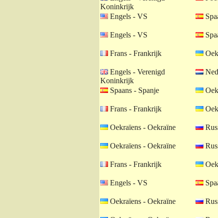
Koninkrijk
Engels - VS
Spaa
Engels - VS
Spaa
Frans - Frankrijk
Oekr
Engels - Verenigd
Nede
Koninkrijk
Spaans - Spanje
Oekr
Frans - Frankrijk
Oekr
Oekraïens - Oekraïne
Russ
Oekraïens - Oekraïne
Russ
Frans - Frankrijk
Oekr
Engels - VS
Spaa
Oekraïens - Oekraïne
Russ