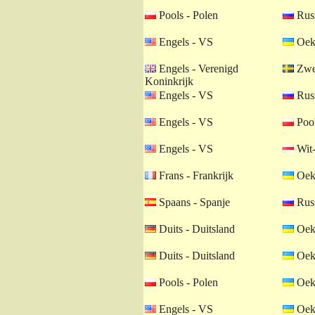
Pools - Polen
Russ
Engels - VS
Oekr
Engels - Verenigd
Zwe
Koninkrijk
Engels - VS
Russ
Engels - VS
Pool
Engels - VS
Wit-
Frans - Frankrijk
Oekr
Spaans - Spanje
Russ
Duits - Duitsland
Oekr
Duits - Duitsland
Oekr
Pools - Polen
Oekr
Engels - VS
Oekr