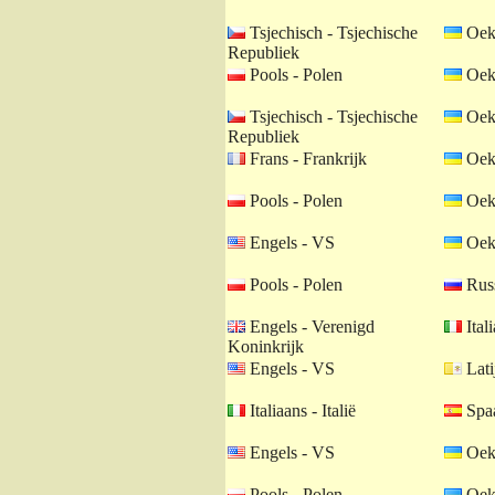
Tsjechisch - Tsjechische
Oekr
Republiek
Pools - Polen
Oekr
Tsjechisch - Tsjechische
Oekr
Republiek
Frans - Frankrijk
Oekr
Pools - Polen
Oekr
Engels - VS
Oekr
Pools - Polen
Russ
Engels - Verenigd
Itali
Koninkrijk
Engels - VS
Lati
Italiaans - Italië
Spaa
Engels - VS
Oekr
Pools - Polen
Oekr