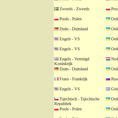
Zweeds - Zweeds
Pool
Pools - Polen
Oekr
Duits - Duitsland
Oekr
Engels - VS
Oekr
Engels - VS
Oekr
Engels - Verenigd
Nede
Koninkrijk
Duits - Duitsland
Oekr
Frans - Frankrijk
Russ
Engels - VS
Grie
Tsjechisch - Tsjechische
Oekr
Republiek
Pools - Polen
Oekr