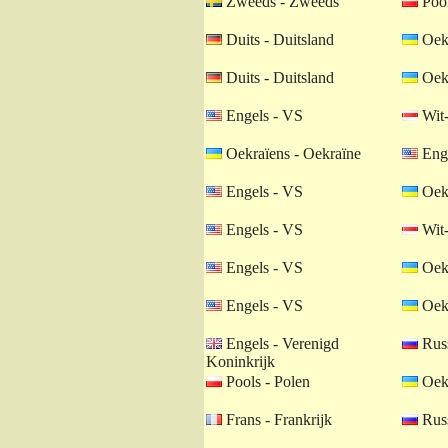
Zweeds - Zweeds
Pool
Duits - Duitsland
Oekr
Duits - Duitsland
Oekr
Engels - VS
Wit-
Oekraïens - Oekraïne
Enge
Engels - VS
Oekr
Engels - VS
Wit-
Engels - VS
Oekr
Engels - VS
Oekr
Engels - Verenigd
Russ
Koninkrijk
Pools - Polen
Oekr
Frans - Frankrijk
Russ