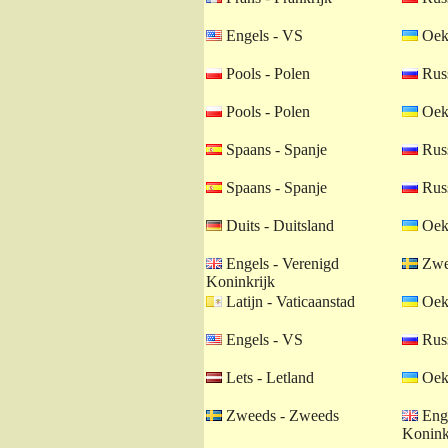
Engels - VS
Oekr
Pools - Polen
Russ
Pools - Polen
Oekr
Spaans - Spanje
Russ
Spaans - Spanje
Russ
Duits - Duitsland
Oekr
Engels - Verenigd
Zwe
Koninkrijk
Latijn - Vaticaanstad
Oekr
Engels - VS
Russ
Lets - Letland
Oekr
Zweeds - Zweeds
Enge
Konink