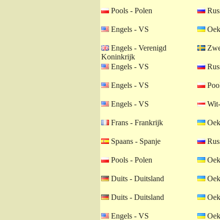
Pools - Polen
Russ
Engels - VS
Oekr
Engels - Verenigd
Zwe
Koninkrijk
Engels - VS
Russ
Engels - VS
Pool
Engels - VS
Wit-
Frans - Frankrijk
Oekr
Spaans - Spanje
Russ
Pools - Polen
Oekr
Duits - Duitsland
Oekr
Duits - Duitsland
Oekr
Engels - VS
Oekr