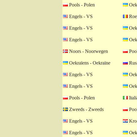
Pools - Polen
Oekr
Engels - VS
Roe
Engels - VS
Oekr
Engels - VS
Oekr
Noors - Noorwegen
Pool
Oekraïens - Oekraïne
Russ
Engels - VS
Oekr
Engels - VS
Oekr
Pools - Polen
Itali
Zweeds - Zweeds
Pool
Engels - VS
Kroa
Engels - VS
Oekr