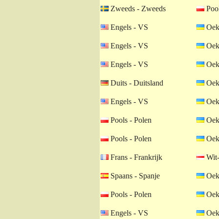
Zweeds - Zweeds
Pool
Engels - VS
Oekr
Engels - VS
Oekr
Engels - VS
Oekr
Duits - Duitsland
Oekr
Engels - VS
Oekr
Pools - Polen
Oekr
Pools - Polen
Oekr
Frans - Frankrijk
Wit-
Spaans - Spanje
Oekr
Pools - Polen
Oekr
Engels - VS
Oekr