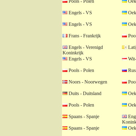
Pools - Polen
Oekr
Engels - VS
Oekr
Engels - VS
Oekr
Frans - Frankrijk
Pool
Engels - Verenigd
Lati
Koninkrijk
Engels - VS
Wit-
Pools - Polen
Russ
Noors - Noorwegen
Pool
Duits - Duitsland
Oekr
Pools - Polen
Oekr
Spaans - Spanje
Enge
Konink
Spaans - Spanje
Oekr