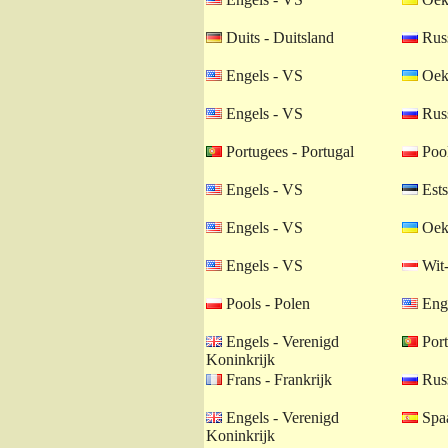
Duits - Duitsland
Russ
Engels - VS
Oekr
Engels - VS
Russ
Portugees - Portugal
Pool
Engels - VS
Ests
Engels - VS
Oekr
Engels - VS
Wit-
Pools - Polen
Enge
Engels - Verenigd
Port
Koninkrijk
Frans - Frankrijk
Russ
Engels - Verenigd
Spaa
Koninkrijk