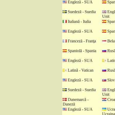
Engleză - SUA
Spani
Suedeză - Suedia
Engl
Unit
Italiană - Italia
Spani
Engleză - SUA
Spani
Franceză - Franţa
Belar
Spaniolă - Spania
Rusă
Engleză - SUA
Latin
Latină - Vatican
Rusă
Engleză - SUA
Slova
Suedeză - Suedia
Engl
Unit
Danemarcă -
Croat
Daneză
Engleză - SUA
Ucra
Ucraina