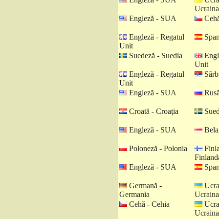
Ucraina
Engleză - SUA
Cehă
Engleză - Regatul
Spani
Unit
Suedeză - Suedia
Engl
Unit
Engleză - Regatul
Sârbă
Unit
Engleză - SUA
Rusă
Croată - Croaţia
Sued
Engleză - SUA
Belar
Poloneză - Polonia
Finl
Finland
Engleză - SUA
Spani
Germană -
Ucra
Germania
Ucraina
Cehă - Cehia
Ucra
Ucraina