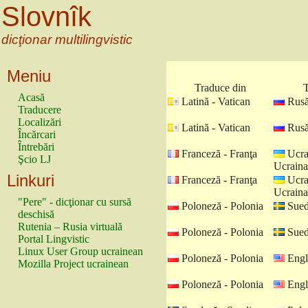
Slovnîk
dicţionar multilingvistic
Meniu
Traduce din
T
Acasă
Latină - Vatican
Rusă
Traducere
Localizări
Latină - Vatican
Rusă
Încărcari
Întrebări
Franceză - Franţa
Ucra
Şcio LJ
Ucraina
Linkuri
Franceză - Franţa
Ucra
Ucraina
"Pere" - dicţionar cu sursă
Poloneză - Polonia
Sued
deschisă
Rutenia – Rusia virtuală
Poloneză - Polonia
Sued
Portal Lingvistic
Linux User Group ucrainean
Poloneză - Polonia
Engl
Mozilla Project ucrainean
Poloneză - Polonia
Engl