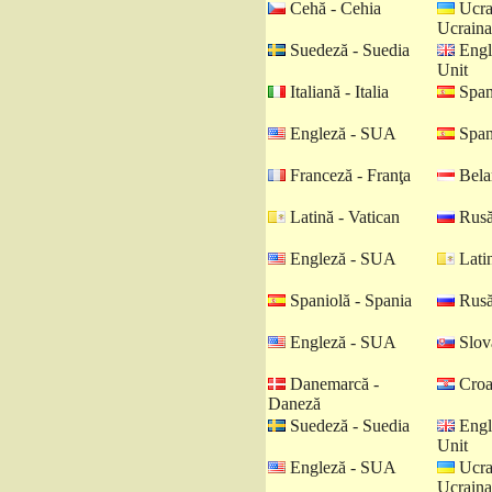
Cehă - Cehia
Ucra
Ucraina
Suedeză - Suedia
Engl
Unit
Italiană - Italia
Spani
Engleză - SUA
Spani
Franceză - Franţa
Belar
Latină - Vatican
Rusă
Engleză - SUA
Latin
Spaniolă - Spania
Rusă
Engleză - SUA
Slova
Danemarcă -
Croat
Daneză
Suedeză - Suedia
Engl
Unit
Engleză - SUA
Ucra
Ucraina