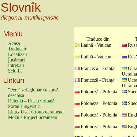
Slovnîk
dicţionar multilingvistic
Meniu
Traduce din
T
Acasă
Latină - Vatican
Rusă
Traducere
Localizări
Latină - Vatican
Rusă
Încărcari
Întrebări
Franceză - Franţa
Ucra
Şcio LJ
Ucraina
Linkuri
Franceză - Franţa
Ucra
Ucraina
"Pere" - dicţionar cu sursă
Poloneză - Polonia
Sued
deschisă
Rutenia – Rusia virtuală
Poloneză - Polonia
Sued
Portal Lingvistic
Linux User Group ucrainean
Poloneză - Polonia
Engl
Mozilla Project ucrainean
Poloneză - Polonia
Engl