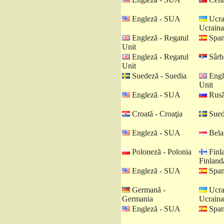
Engleză - SUA
Ucra
Ucraina
Engleză - Regatul
Spani
Unit
Engleză - Regatul
Sârbă
Unit
Suedeză - Suedia
Engl
Unit
Engleză - SUA
Rusă
Croată - Croaţia
Sued
Engleză - SUA
Belar
Poloneză - Polonia
Finl
Finland
Engleză - SUA
Spani
Germană -
Ucra
Germania
Ucraina
Engleză - SUA
Spani