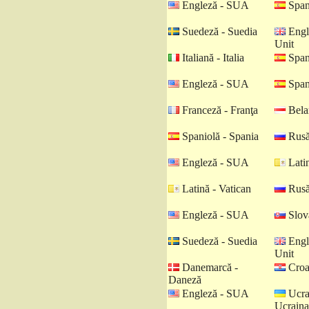
Engleză - SUA
Spani
Suedeză - Suedia
Engl
Unit
Italiană - Italia
Spani
Engleză - SUA
Spani
Franceză - Franţa
Belar
Spaniolă - Spania
Rusă
Engleză - SUA
Latin
Latină - Vatican
Rusă
Engleză - SUA
Slova
Suedeză - Suedia
Engl
Unit
Danemarcă -
Croat
Daneză
Engleză - SUA
Ucra
Ucraina