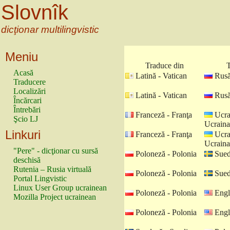
Slovnîk
dicţionar multilingvistic
Meniu
Traduce din
T
Acasă
Latină - Vatican
Rusă
Traducere
Localizări
Latină - Vatican
Rusă
Încărcari
Întrebări
Franceză - Franţa
Ucra
Şcio LJ
Ucraina
Linkuri
Franceză - Franţa
Ucra
Ucraina
"Pere" - dicţionar cu sursă
Poloneză - Polonia
Sued
deschisă
Rutenia – Rusia virtuală
Poloneză - Polonia
Sued
Portal Lingvistic
Linux User Group ucrainean
Poloneză - Polonia
Engl
Mozilla Project ucrainean
Poloneză - Polonia
Engl