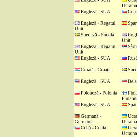
Ucraina
Engleză - SUA
Cehă
Engleză - Regatul
Spani
Unit
Suedeză - Suedia
Engl
Unit
Engleză - Regatul
Sârbă
Unit
Engleză - SUA
Rusă
Croată - Croaţia
Sued
Engleză - SUA
Belar
Poloneză - Polonia
Finl
Finland
Engleză - SUA
Spani
Germană -
Ucra
Germania
Ucraina
Cehă - Cehia
Ucra
Ucraina