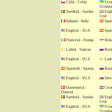
Cehă - Cehia
Ucra
Ucraina
Suedeză - Suedia
Engl
Unit
Italiană - Italia
Spani
Engleză - SUA
Spani
Franceză - Franţa
Belar
Latină - Vatican
Rusă
Engleză - SUA
Latin
Spaniolă - Spania
Rusă
Engleză - SUA
Slova
Danemarcă -
Croat
Daneză
Suedeză - Suedia
Engl
Unit
Engleză - SUA
Ucra
Ucraina