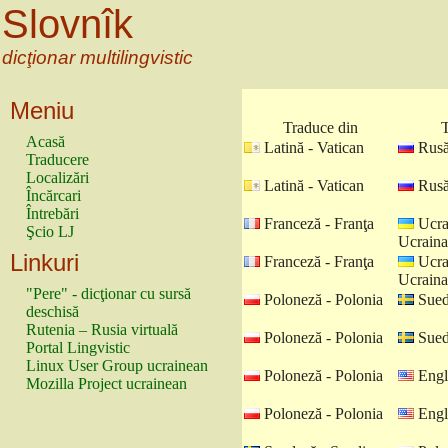
Slovnîk
dicţionar multilingvistic
Meniu
Traduce din
T
Acasă
Latină - Vatican
Rusă
Traducere
Localizări
Latină - Vatican
Rusă
Încărcari
Întrebări
Franceză - Franţa
Ucra
Şcio LJ
Ucraina
Linkuri
Franceză - Franţa
Ucra
Ucraina
"Pere" - dicţionar cu sursă
Poloneză - Polonia
Sued
deschisă
Rutenia – Rusia virtuală
Poloneză - Polonia
Sued
Portal Lingvistic
Linux User Group ucrainean
Poloneză - Polonia
Engl
Mozilla Project ucrainean
Poloneză - Polonia
Engl