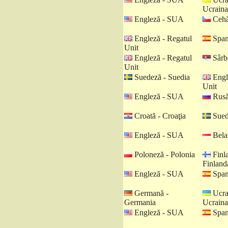
Ucraina
Engleză - SUA
Cehă
Engleză - Regatul
Spani
Unit
Engleză - Regatul
Sârbă
Unit
Suedeză - Suedia
Engl
Unit
Engleză - SUA
Rusă
Croată - Croaţia
Sued
Engleză - SUA
Belar
Poloneză - Polonia
Finl
Finland
Engleză - SUA
Spani
Germană -
Ucra
Germania
Ucraina
Engleză - SUA
Spani