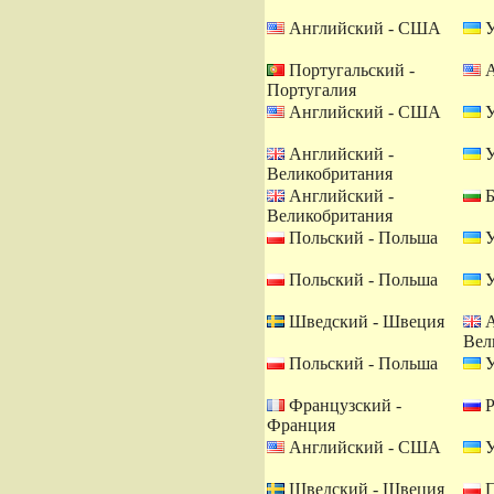
Английский - США
У
Португальский -
А
Португалия
Английский - США
У
Английский -
У
Великобритания
Английский -
Б
Великобритания
Польский - Польша
У
Польский - Польша
У
Шведский - Швеция
А
Вел
Польский - Польша
У
Французский -
Р
Франция
Английский - США
У
Шведский - Швеция
П