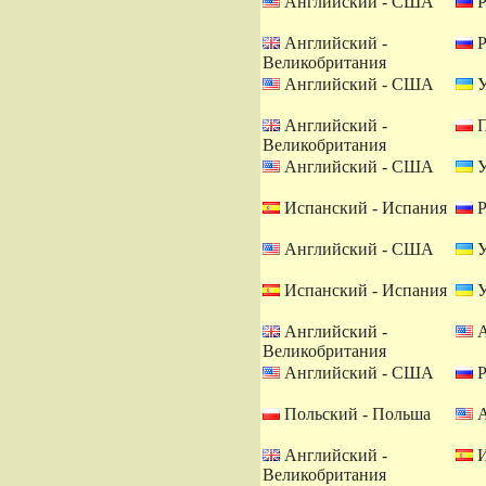
Английский - США
Р
Английский -
Р
Великобритания
Английский - США
У
Английский -
П
Великобритания
Английский - США
У
Испанский - Испания
Р
Английский - США
У
Испанский - Испания
У
Английский -
А
Великобритания
Английский - США
Р
Польский - Польша
А
Английский -
И
Великобритания