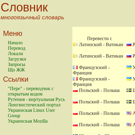
Словник
многоязычный словарь
Меню
Перевести с
Начало
Латинский - Ватикан
Р
Перевод
Локали
Латинский - Ватикан
Р
Загрузки
Запросы
Французский -
У
Що ЖЖ
Франция
Ссылки
Французский -
У
Франция
"Пере" - переводчик с
Польский - Польша
Ш
открытым кодом
Рутения - виртуальная Русь
Польский - Польша
Ш
Лингвистический портал
Украинская Linux User
Польский - Польша
А
Group
Украинская Mozilla
Польский - Польша
А