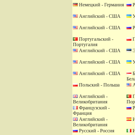
Немецкий - Германия
Р
Английский - США
У
Английский - США
Р
Португальский -
П
Португалия
Английский - США
Э
Английский - США
У
Английский - США
Б
Бел
Польский - Польша
А
Английский -
П
Великобритания
Пор
Французский -
Р
Франция
Английский -
И
Великобритания
Русский - Россия
И