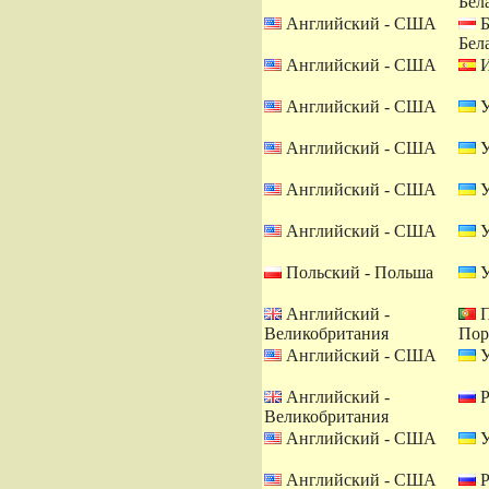
Бел
Английский - США
Б
Бел
Английский - США
И
Английский - США
У
Английский - США
У
Английский - США
У
Английский - США
У
Польский - Польша
У
Английский -
П
Великобритания
Пор
Английский - США
У
Английский -
Р
Великобритания
Английский - США
У
Английский - США
Р