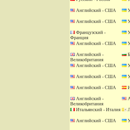
Английский - США
У
Английский - США
У
Французский -
У
Франция
Английский - США
У
Английский -
Б
Великобритания
Английский - США
У
Английский - США
У
Английский - США
И
Английский -
А
Великобритания
Итальянский - Италия
Л
Английский - США
У