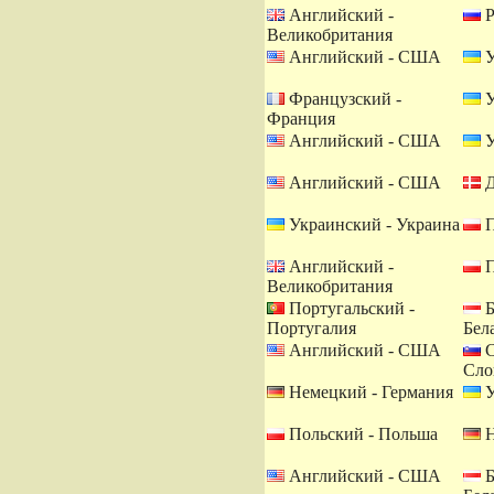
Английский -
Р
Великобритания
Английский - США
У
Французский -
У
Франция
Английский - США
У
Английский - США
Д
Украинский - Украина
П
Английский -
П
Великобритания
Португальский -
Б
Португалия
Бел
Английский - США
С
Сло
Немецкий - Германия
У
Польский - Польша
Н
Английский - США
Б