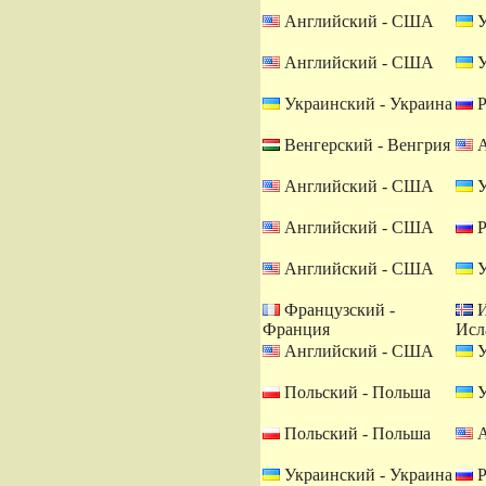
Английский - США
У
Английский - США
У
Украинский - Украина
Р
Венгерский - Венгрия
А
Английский - США
У
Английский - США
Р
Английский - США
У
Французский -
И
Франция
Исл
Английский - США
У
Польский - Польша
У
Польский - Польша
А
Украинский - Украина
Р