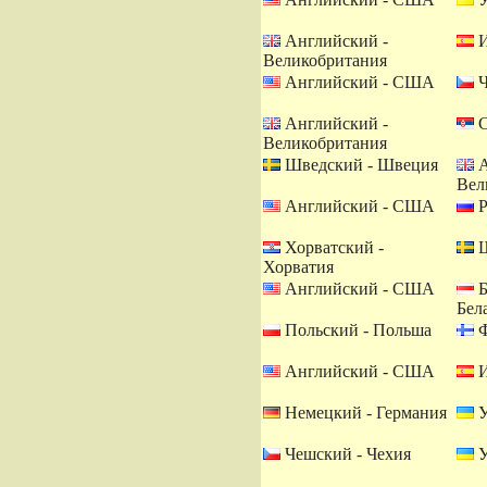
Английский -
И
Великобритания
Английский - США
Ч
Английский -
С
Великобритания
Шведский - Швеция
А
Вел
Английский - США
Р
Хорватский -
Ш
Хорватия
Английский - США
Б
Бел
Польский - Польша
Ф
Английский - США
И
Немецкий - Германия
У
Чешский - Чехия
У