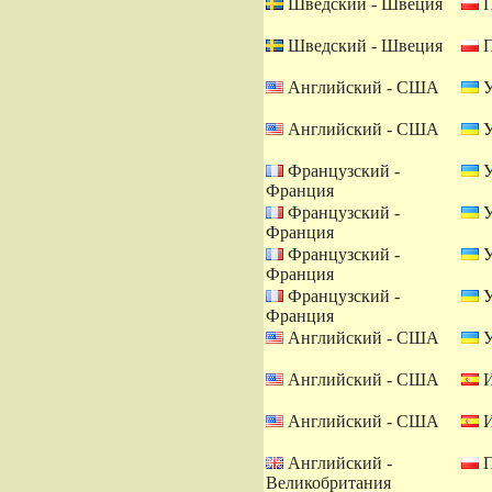
Шведский - Швеция
П
Шведский - Швеция
П
Английский - США
У
Английский - США
У
Французский -
У
Франция
Французский -
У
Франция
Французский -
У
Франция
Французский -
У
Франция
Английский - США
У
Английский - США
И
Английский - США
И
Английский -
П
Великобритания