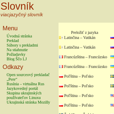
Slovník
viacjazyčný slovník
Menu
Preložiť z jazyka
Úvodná stránka
Latinčina – Vatikán
Preklad
Súbory s prekladmi
Latinčina – Vatikán
Na stiahnutie
Požiadavky
Francúzština – Francúzsko
Blog Ščo LJ
Odkazy
Francúzština – Francúzsko
Open sourceový prekladač
Poľština – Poľsko
„Pere“
Rusínia – virtuálna Rus
Poľština – Poľsko
Jazykovedný portál
Skupina ukrajinských
Poľština – Poľsko
používateľov Linuxu
Ukrajinská stránka Mozilly
Poľština – Poľsko