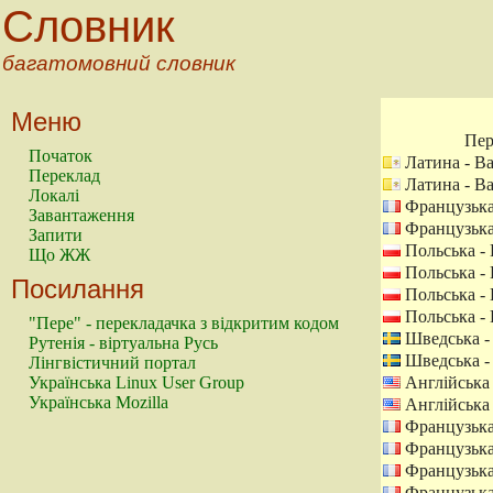
Словник
багатомовний словник
Меню
Пер
Початок
Латина - В
Переклад
Латина - В
Локалі
Французька
Завантаження
Французька
Запити
Польська -
Що ЖЖ
Польська -
Посилання
Польська -
Польська -
"Пере" - перекладачка з відкритим кодом
Шведська -
Рутенія - віртуальна Русь
Шведська -
Лінгвістичний портал
Українська Linux User Group
Англійська
Українська Mozilla
Англійська
Французька
Французька
Французька
Французька