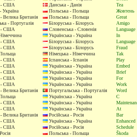
 - США
Данська - Данія
Tea
- Україна
Польська - Польща
Жовтень
- Велика Британія
Польська - Польща
Great
ка - Португалія
Білоруська - Білорусь
Amigo
 - США
Словенська - Словенія
Language
 Німеччина
Українська - Україна
In
 - США
Білоруська - Білорусь
Language
 - США
Білоруська - Білорусь
Fraud
 Польща
Німецька - Німеччина
Tak
 - США
Іспанська - Іспанія
Play
 - США
Українська - Україна
Embed
 - США
Українська - Україна
Brief
 - США
Українська - Україна
For
 - США
Українська - Україна
Work
- Велика Британія
Португальська - Португалія
Word
 Польща
Українська - Україна
C
 - США
Українська - Україна
Maintenan
 - США
Українська - Україна
At
- Велика Британія
Російська - Росія
Bar
 - США
Українська - Україна
Enhanced
 - США
Російська - Росія
Schedule
Росія
Польська - Польща
Škoda