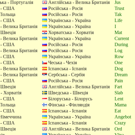
ка - Португалія
Англійська - Велика Британія
Jus
 - США
Російська - Росія
Trust
 Польща
Російська - Росія
Tak
 - США
Українська - Україна
Life
- Велика Британія
Українська - Україна
I
 Швеція
Хорватська - Хорватія
Mat
- Велика Британія
Українська - Україна
Current
 - США
Російська - Росія
During
- Велика Британія
Російська - Росія
Log
 - США
Українська - Україна
Row
 - США
Чеська - Чехія
One
- Велика Британія
Іспанська - Іспанія
Dog
- Велика Британія
Сербська - Сербія
Dream
 - США
Російська - Росія
Pain
 Швеція
Англійська - Велика Британія
Fart
- Хорватія
Шведська - Швеція
Slab
 - США
Білоруська - Білорусь
Lent
 Польща
Фінська - Фінляндія
Mama
 - США
Іспанська - Іспанія
Eat
 Німеччина
Українська - Україна
Angebot
 - США
Іспанська - Іспанія
Crazy
 Швеція
Англійська - Велика Британія
Ord
хія
Українська - Україна
Vlna