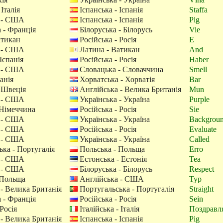
 Італія
Іспанська - Іспанія
Staffa
 - США
Іспанська - Іспанія
Pig
 - Франція
Білоруська - Білорусь
Vie
атикан
Російська - Росія
E
 - США
Латина - Ватикан
And
Іспанія
Російська - Росія
Haber
 - США
Словацька - Словаччина
Smell
анія
Хорватська - Хорватія
Bar
 Швеція
Англійська - Велика Британія
Mun
 - США
Українська - Україна
Purple
 Німеччина
Російська - Росія
Sie
 - США
Українська - Україна
Backgrou
 - США
Російська - Росія
Evaluate
 - США
Українська - Україна
Called
ка - Португалія
Польська - Польща
Erro
 - США
Естонська - Естонія
Tea
 - США
Білоруська - Білорусь
Respect
 Польща
Англійська - США
Typ
- Велика Британія
Португальська - Португалія
Straight
 - Франція
Російська - Росія
Sein
Росія
Італійська - Італія
Поздравл
- Велика Британія
Іспанська - Іспанія
Pig