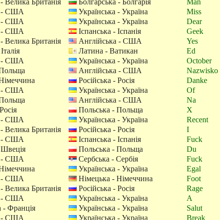
- Велика Британія
Болгарська - Болгарія
Man
 - США
Українська - Україна
Miss
 - США
Українська - Україна
Dear
 - США
Іспанська - Іспанія
Geek
- Велика Британія
Англійська - США
Yes
 Італія
Латина - Ватикан
Ed
 - США
Українська - Україна
October
 Польща
Англійська - США
Nazwisko
 Німеччина
Російська - Росія
Danke
 - США
Українська - Україна
Of
 Польща
Англійська - США
Na
Росія
Польська - Польща
X
 - США
Українська - Україна
Recent
- Велика Британія
Російська - Росія
I
 - США
Іспанська - Іспанія
Fuck
 Швеція
Польська - Польща
Du
 - США
Сербська - Сербія
Fuck
 Німеччина
Українська - Україна
Egal
 - США
Німецька - Німеччина
Foot
- Велика Британія
Російська - Росія
Rage
 - США
Українська - Україна
A
 - Франція
Українська - Україна
Salut
 - США
Українська - Україна
Break