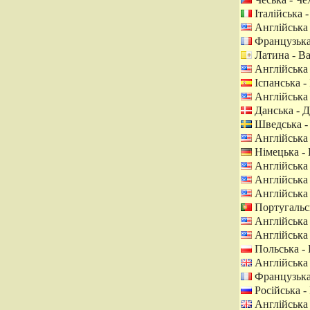
Італійська -
Англійська
Французька
Латина - В
Англійська
Іспанська - 
Англійська
Данська - Д
Шведська -
Англійська
Німецька -
Англійська
Англійська
Англійська
Португальсь
Англійська
Англійська
Польська -
Англійська 
Французька
Російська - 
Англійська 