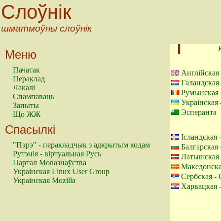
Слоўнік
шматмоўны слоўнік
Меню
Пачатак
Англійская 
Пераклад
Галандская
Лакалі
Румынская 
Спампаваць
Украінская 
Запыты
Эсперанта
Що ЖЖ
Спасылкі
Ісландская 
"Пэрэ" - перакладчык з адкрытым кодам
Балгарская 
Рутэнія - віртуальная Русь
Латышская 
Партал Мовазнаўства
Македонска
Украінская Linux User Group
Сербская - 
Украінская Mozilla
Харвацкая 