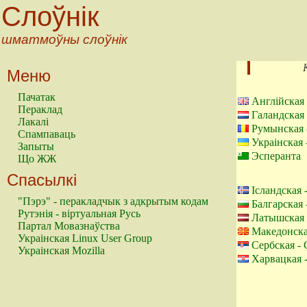
Слоўнік
шматмоўны слоўнік
Меню
Пачатак
Англійская 
Пераклад
Галандская
Лакалі
Румынская 
Спампаваць
Украінская 
Запыты
Эсперанта
Що ЖЖ
Спасылкі
Ісландская 
"Пэрэ" - перакладчык з адкрытым кодам
Балгарская 
Рутэнія - віртуальная Русь
Латышская 
Партал Мовазнаўства
Македонска
Украінская Linux User Group
Сербская - 
Украінская Mozilla
Харвацкая 