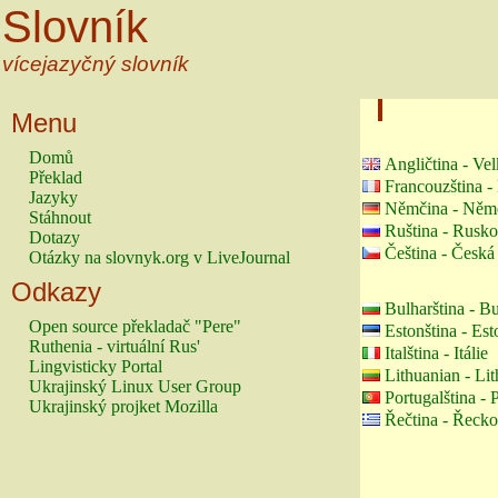
Slovník
vícejazyčný slovník
Menu
Domů
Angličtina - Vel
Překlad
Francouzština -
Jazyky
Němčina - Něm
Stáhnout
Ruština - Rusko
Dotazy
Čeština - Česká
Otázky na slovnyk.org v LiveJournal
Odkazy
Bulharština - B
Open source překladač "Pere"
Estonština - Es
Ruthenia - virtuální Rus'
Italština - Itálie
Lingvisticky Portal
Lithuanian - Li
Ukrajinský Linux User Group
Portugalština - 
Ukrajinský projket Mozilla
Řečtina - Řecko