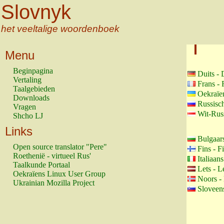
Slovnyk
het veeltalige woordenboek
Menu
Beginpagina
Duits - 
Vertaling
Frans - 
Taalgebieden
Oekraïe
Downloads
Russisc
Vragen
Wit-Russ
Shcho LJ
Links
Bulgaars
Open source translator "Pere"
Fins - F
Roethenië - virtueel Rus'
Italiaans
Taalkunde Portaal
Lets - L
Oekraïens Linux User Group
Noors -
Ukrainian Mozilla Project
Sloveens