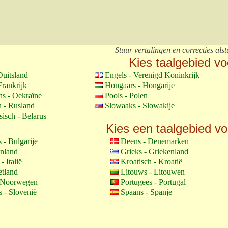
Stuur vertalingen en correcties alst
Kies taalgebied vo
Duitsland
Engels - Verenigd Koninkrijk
Frankrijk
Hongaars - Hongarije
ns - Oekraïne
Pools - Polen
h - Rusland
Slowaaks - Slowakije
isch - Belarus
Kies een taalgebied vo
 - Bulgarije
Deens - Denemarken
inland
Grieks - Griekenland
 - Italië
Kroatisch - Kroatië
etland
Litouws - Litouwen
 Noorwegen
Portugees - Portugal
 - Slovenië
Spaans - Spanje