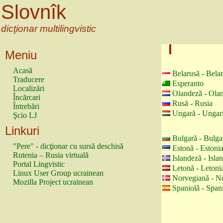
Slovnîk
dicţionar multilingvistic
Meniu
Acasă
Belarusă - Bela
Traducere
Esperanto
Localizări
Olandeză - Ola
Încărcari
Rusă - Rusia
Întrebări
Ungară - Ungar
Şcio LJ
Linkuri
Bulgară - Bulga
"Pere" - dicţionar cu sursă deschisă
Estonă - Estoni
Rutenia – Rusia virtuală
Islandeză - Isla
Portal Lingvistic
Letonă - Letoni
Linux User Group ucrainean
Norvegiană - N
Mozilla Project ucrainean
Spaniolă - Span