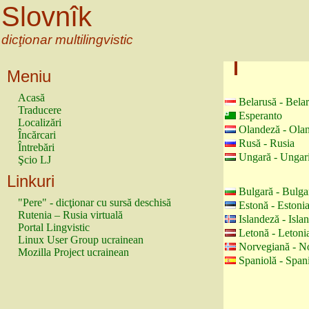
Slovnîk
dicţionar multilingvistic
Meniu
Acasă
Belarusă - Bela
Traducere
Esperanto
Localizări
Olandeză - Ola
Încărcari
Rusă - Rusia
Întrebări
Ungară - Ungar
Şcio LJ
Linkuri
Bulgară - Bulga
"Pere" - dicţionar cu sursă deschisă
Estonă - Estoni
Rutenia – Rusia virtuală
Islandeză - Isla
Portal Lingvistic
Letonă - Letoni
Linux User Group ucrainean
Norvegiană - N
Mozilla Project ucrainean
Spaniolă - Span