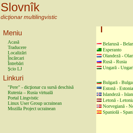
Slovnîk
dicţionar multilingvistic
Meniu
Acasă
Belarusă - Bela
Traducere
Esperanto
Localizări
Olandeză - Ola
Încărcari
Rusă - Rusia
Întrebări
Ungară - Ungar
Şcio LJ
Linkuri
Bulgară - Bulga
"Pere" - dicţionar cu sursă deschisă
Estonă - Estoni
Rutenia – Rusia virtuală
Islandeză - Isla
Portal Lingvistic
Letonă - Letoni
Linux User Group ucrainean
Norvegiană - N
Mozilla Project ucrainean
Spaniolă - Span