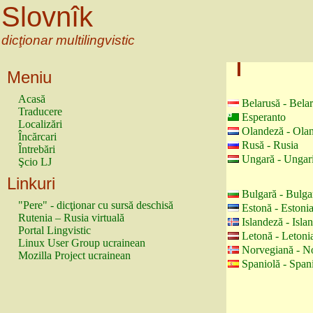
Slovnîk
dicţionar multilingvistic
Meniu
Acasă
Belarusă - Bela
Traducere
Esperanto
Localizări
Olandeză - Ola
Încărcari
Rusă - Rusia
Întrebări
Ungară - Ungar
Şcio LJ
Linkuri
Bulgară - Bulga
"Pere" - dicţionar cu sursă deschisă
Estonă - Estoni
Rutenia – Rusia virtuală
Islandeză - Isla
Portal Lingvistic
Letonă - Letoni
Linux User Group ucrainean
Norvegiană - N
Mozilla Project ucrainean
Spaniolă - Span