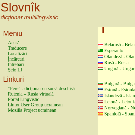
Slovnîk
dicţionar multilingvistic
Meniu
Acasă
Belarusă - Bela
Traducere
Esperanto
Localizări
Olandeză - Ola
Încărcari
Rusă - Rusia
Întrebări
Ungară - Ungar
Şcio LJ
Linkuri
Bulgară - Bulga
"Pere" - dicţionar cu sursă deschisă
Estonă - Estoni
Rutenia – Rusia virtuală
Islandeză - Isla
Portal Lingvistic
Letonă - Letoni
Linux User Group ucrainean
Norvegiană - N
Mozilla Project ucrainean
Spaniolă - Span